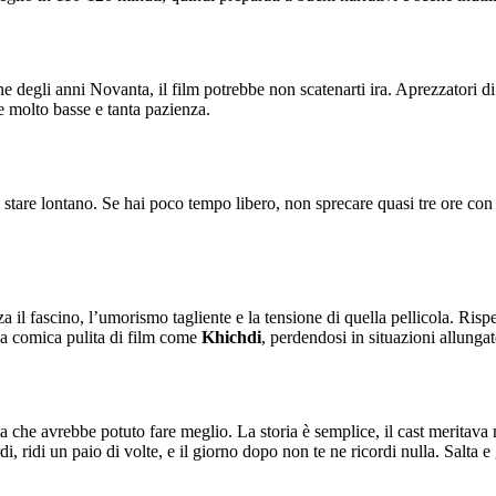
e degli anni Novanta, il film potrebbe non scatenarti ira. Aprezzatori d
e molto basse e tanta pazienza.
re lontano. Se hai poco tempo libero, non sprecare quasi tre ore con que
a il fascino, l’umorismo tagliente e la tensione di quella pellicola. Risp
a comica pulita di film come
Khichdi
, perdendosi in situazioni allungat
 che avrebbe potuto fare meglio. La storia è semplice, il cast meritava m
ridi un paio di volte, e il giorno dopo non te ne ricordi nulla. Salta e