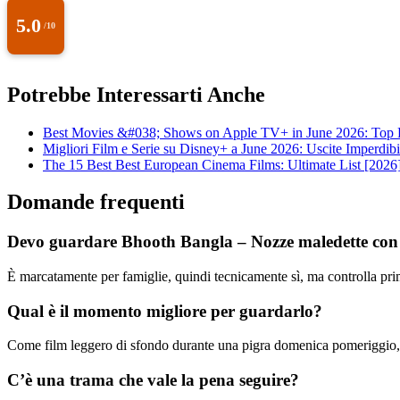
5.0
/10
Potrebbe Interessarti Anche
Best Movies &#038; Shows on Apple TV+ in June 2026: Top 
Migliori Film e Serie su Disney+ a June 2026: Uscite Imperdibi
The 15 Best Best European Cinema Films: Ultimate List [2026
Domande frequenti
Devo guardare Bhooth Bangla – Nozze maledette con 
È marcatamente per famiglie, quindi tecnicamente sì, ma controlla prima
Qual è il momento migliore per guardarlo?
Come film leggero di sfondo durante una pigra domenica pomeriggio, 
C’è una trama che vale la pena seguire?