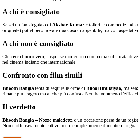
A chi è consigliato
Se sei un fan sfegatato di
Akshay Kumar
e tolleri le commedie indian
originale) potrebbero trovare qualcosa di appetibile, ma con aspettativ
A chi non è consigliato
Chi cerca horror vero, suspense moderno o commedia sofisticata deve sta
nel cinema indiano che internazionale.
Confronto con film simili
Bhooth Bangla
tenta di seguire le orme di
Bhool Bhulaiyaa
, ma senz
rimane più leggero ma anche più confuso. Non ha nemmeno l’efficaci
Il verdetto
Bhooth Bangla – Nozze maledette
è un’occasione persa da un regista
Non è offensivamente cattivo, ma è completamente dimentico: lo guardi, 