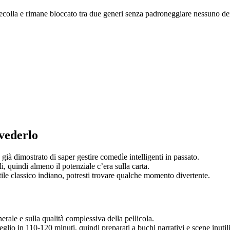
lla e rimane bloccato tra due generi senza padroneggiare nessuno dei du
vederlo
già dimostrato di saper gestire comedìe intelligenti in passato.
 quindi almeno il potenziale c’era sulla carta.
stile classico indiano, potresti trovare qualche momento divertente.
rale e sulla qualità complessiva della pellicola.
lio in 110-120 minuti, quindi preparati a buchi narrativi e scene inutili