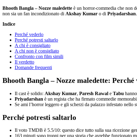
Bhooth Bangla – Nozze maledette
è un horror-commedia che non deco
non sia un fan incondizionato di
Akshay Kumar
o di
Priyadarshan
.
Indice
Perché vederlo
Perché potresti saltarlo
A chi è consigliato
A chi non è consigliato
Confronto con film simili
Il verdetto
Domande frequenti
Bhooth Bangla – Nozze maledette: Perché 
Il cast è solido:
Akshay Kumar
,
Paresh Rawal
e
Tabu
hanno 
Priyadarshan
è un regista che ha firmato commedie memorabili,
Se ami l’horror leggero e gli scherzi da palazzo infestato nello 
Perché potresti saltarlo
Il voto TMDB è 5.5/10: questo dice tutto sulla sua ricezione gene
163 minuti sono troppi per una storia che avrebbe funzionato meg