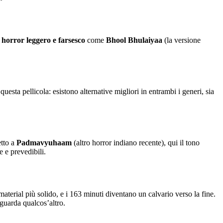
i
horror leggero e farsesco
come
Bhool Bhulaiyaa
(la versione
sta pellicola: esistono alternative migliori in entrambi i generi, sia
etto a
Padmavyuhaam
(altro horror indiano recente), qui il tono
e e prevedibili.
aterial più solido, e i 163 minuti diventano un calvario verso la fine.
 guarda qualcos’altro.