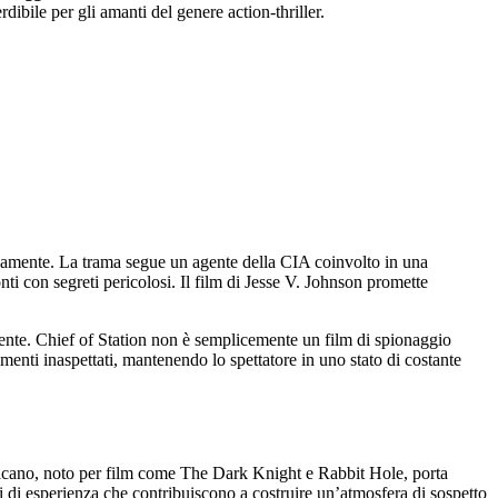
ibile per gli amanti del genere action-thriller.
pidamente. La trama segue un agente della CIA coinvolto in una
nti con segreti pericolosi. Il film di Jesse V. Johnson promette
gente. Chief of Station non è semplicemente un film di spionaggio
imenti inaspettati, mantenendo lo spettatore in uno stato di costante
ricano, noto per film come The Dark Knight e Rabbit Hole, porta
i di esperienza che contribuiscono a costruire un’atmosfera di sospetto