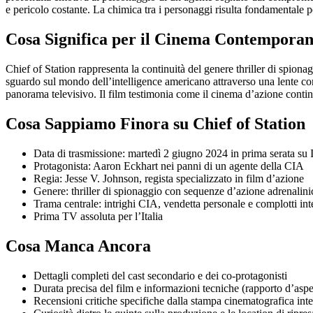
e pericolo costante. La chimica tra i personaggi risulta fondamentale 
Cosa Significa per il Cinema Contempora
Chief of Station rappresenta la continuità del genere thriller di spion
sguardo sul mondo dell’intelligence americano attraverso una lente con
panorama televisivo. Il film testimonia come il cinema d’azione continu
Cosa Sappiamo Finora su Chief of Station
Data di trasmissione: martedì 2 giugno 2024 in prima serata su I
Protagonista: Aaron Eckhart nei panni di un agente della CIA
Regia: Jesse V. Johnson, regista specializzato in film d’azione
Genere: thriller di spionaggio con sequenze d’azione adrenalini
Trama centrale: intrighi CIA, vendetta personale e complotti int
Prima TV assoluta per l’Italia
Cosa Manca Ancora
Dettagli completi del cast secondario e dei co-protagonisti
Durata precisa del film e informazioni tecniche (rapporto d’aspe
Recensioni critiche specifiche dalla stampa cinematografica int