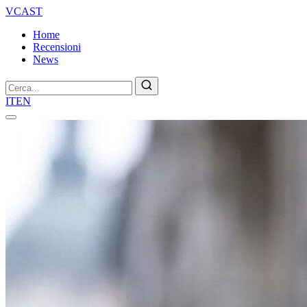
VCAST
Home
Recensioni
News
Cerca
IT
EN