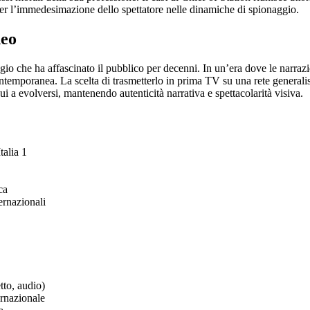
per l’immedesimazione dello spettatore nelle dinamiche di spionaggio.
neo
aggio che ha affascinato il pubblico per decenni. In un’era dove le narra
temporanea. La scelta di trasmetterlo in prima TV su una rete generalist
i a evolversi, mantenendo autenticità narrativa e spettacolarità visiva.
talia 1
ca
ernazionali
tto, audio)
ernazionale