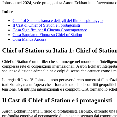
Johnson nel 2024, vede protagonista Aaron Eckhart in un’avventura cari
Indice
Chief of Station: trama e dettagli del film di spionaggio
Il Cast di Chief of Station e i protagonisti
Cosa Significa per il Cinema Contemporaneo
Cosa Sappiamo Finora su Chief of Station
Cosa Manca Ancora
Chief of Station su Italia 1: Chief of Statio
Chief of Station è un thriller che si immerge nel mondo dell’intellige
complessa rete di cospirazioni internazionali. Aaron Eckhart interpreta 
sequenze d’azione adrenalinica e colpi di scena che caratterizzano i mi
La regia di Jesse V. Johnson, noto per aver diretto numerosi film d’az
tradizionale, ma un’opera che affonda le radici nei conflitti geopolitic
tensione. Gli intrighi internazionali e i complotti CIA formano lo schel
Il Cast di Chief of Station e i protagonisti
Aaron Eckhart incarna il ruolo di protagonista assoluto, offrendo un
profondità emotiva al personaggio di un agente segnato dai compromessi 