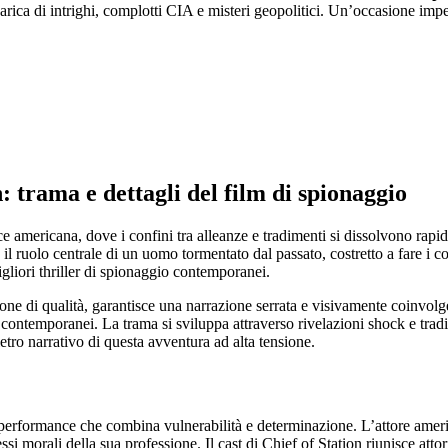
ca di intrighi, complotti CIA e misteri geopolitici. Un’occasione imperd
n: trama e dettagli del film di spionaggio
nce americana, dove i confini tra alleanze e tradimenti si dissolvono ra
il ruolo centrale di un uomo tormentato dal passato, costretto a fare i co
gliori thriller di spionaggio contemporanei.
ione di qualità, garantisce una narrazione serrata e visivamente coinvol
i contemporanei. La trama si sviluppa attraverso rivelazioni shock e trad
etro narrativo di questa avventura ad alta tensione.
a performance che combina vulnerabilità e determinazione. L’attore ame
morali della sua professione. Il cast di Chief of Station riunisce attor