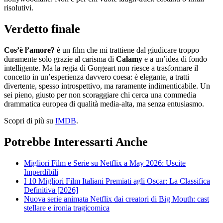
risolutivi.
Verdetto finale
Cos’è l’amore?
è un film che mi trattiene dal giudicare troppo
duramente solo grazie al carisma di
Calamy
e a un’idea di fondo
intelligente. Ma la regia di Gorgeart non riesce a trasformare il
concetto in un’esperienza davvero coesa: è elegante, a tratti
divertente, spesso introspettivo, ma raramente indimenticabile. Un
sei pieno, giusto per non scoraggiare chi cerca una commedia
drammatica europea di qualità media-alta, ma senza entusiasmo.
Scopri di più su
IMDB
.
Potrebbe Interessarti Anche
Migliori Film e Serie su Netflix a May 2026: Uscite
Imperdibili
I 10 Migliori Film Italiani Premiati agli Oscar: La Classifica
Definitiva [2026]
Nuova serie animata Netflix dai creatori di Big Mouth: cast
stellare e ironia tragicomica