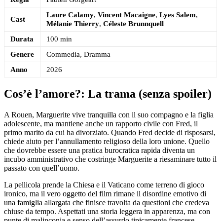
Laure Calamy
,
Vincent Macaigne
,
Lyes Salem
,
Cast
Mélanie Thierry
,
Céleste Brunnquell
Durata
100 min
Genere
Commedia, Dramma
Anno
2026
Cos’è l’amore?: La trama (senza spoiler)
A Rouen, Marguerite vive tranquilla con il suo compagno e la figlia
adolescente, ma mantiene anche un rapporto civile con Fred, il
primo marito da cui ha divorziato. Quando Fred decide di risposarsi,
chiede aiuto per l’annullamento religioso della loro unione. Quello
che dovrebbe essere una pratica burocratica rapida diventa un
incubo amministrativo che costringe Marguerite a riesaminare tutto il
passato con quell’uomo.
La pellicola prende la Chiesa e il Vaticano come terreno di gioco
ironico, ma il vero oggetto del film rimane il disordine emotivo di
una famiglia allargata che finisce travolta da questioni che credeva
chiuse da tempo. Aspettati una storia leggera in apparenza, ma con
punte di malinconia e senso dell’assurdo tipicamente francese.