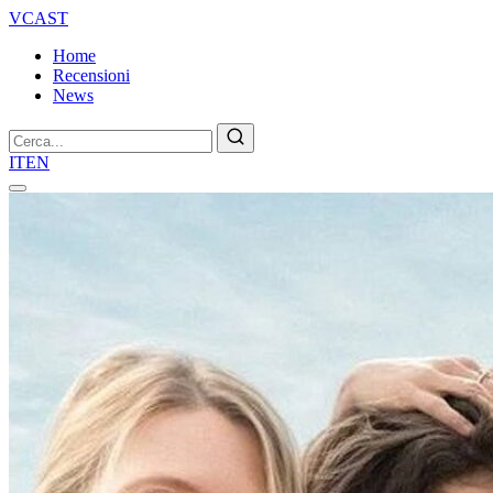
VCAST
Home
Recensioni
News
Cerca
IT
EN