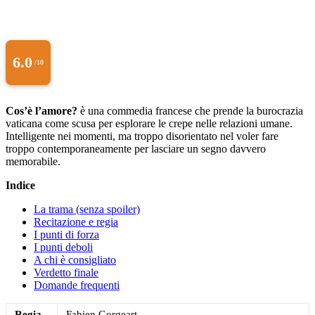
6.0
/10
Cos’è l’amore?
è una commedia francese che prende la burocrazia
vaticana come scusa per esplorare le crepe nelle relazioni umane.
Intelligente nei momenti, ma troppo disorientato nel voler fare
troppo contemporaneamente per lasciare un segno davvero
memorabile.
Indice
La trama (senza spoiler)
Recitazione e regia
I punti di forza
I punti deboli
A chi è consigliato
Verdetto finale
Domande frequenti
Regia
Fabien Gorgeart