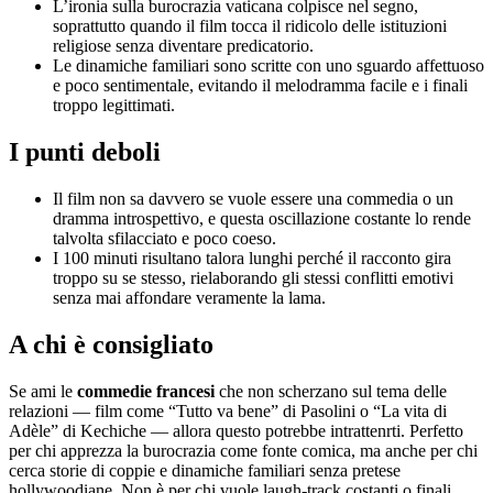
L’ironia sulla burocrazia vaticana colpisce nel segno,
soprattutto quando il film tocca il ridicolo delle istituzioni
religiose senza diventare predicatorio.
Le dinamiche familiari sono scritte con uno sguardo affettuoso
e poco sentimentale, evitando il melodramma facile e i finali
troppo legittimati.
I punti deboli
Il film non sa davvero se vuole essere una commedia o un
dramma introspettivo, e questa oscillazione costante lo rende
talvolta sfilacciato e poco coeso.
I 100 minuti risultano talora lunghi perché il racconto gira
troppo su se stesso, rielaborando gli stessi conflitti emotivi
senza mai affondare veramente la lama.
A chi è consigliato
Se ami le
commedie francesi
che non scherzano sul tema delle
relazioni — film come “Tutto va bene” di Pasolini o “La vita di
Adèle” di Kechiche — allora questo potrebbe intrattenrti. Perfetto
per chi apprezza la burocrazia come fonte comica, ma anche per chi
cerca storie di coppie e dinamiche familiari senza pretese
hollywoodiane. Non è per chi vuole laugh-track costanti o finali