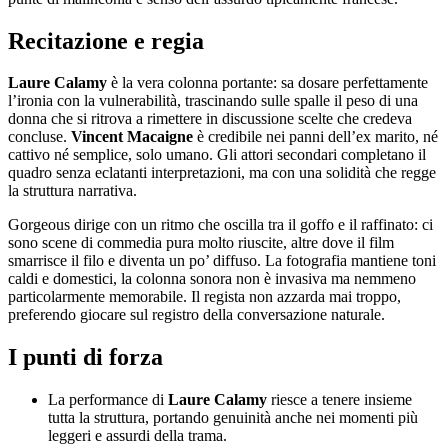
Recitazione e regia
Laure Calamy
è la vera colonna portante: sa dosare perfettamente
l’ironia con la vulnerabilità, trascinando sulle spalle il peso di una
donna che si ritrova a rimettere in discussione scelte che credeva
concluse.
Vincent Macaigne
è credibile nei panni dell’ex marito, né
cattivo né semplice, solo umano. Gli attori secondari completano il
quadro senza eclatanti interpretazioni, ma con una solidità che regge
la struttura narrativa.
Gorgeous dirige con un ritmo che oscilla tra il goffo e il raffinato: ci
sono scene di commedia pura molto riuscite, altre dove il film
smarrisce il filo e diventa un po’ diffuso. La fotografia mantiene toni
caldi e domestici, la colonna sonora non è invasiva ma nemmeno
particolarmente memorabile. Il regista non azzarda mai troppo,
preferendo giocare sul registro della conversazione naturale.
I punti di forza
La performance di
Laure Calamy
riesce a tenere insieme
tutta la struttura, portando genuinità anche nei momenti più
leggeri e assurdi della trama.