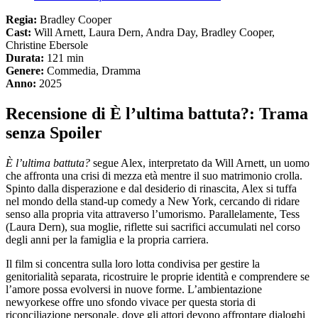
Regia:
Bradley Cooper
Cast:
Will Arnett, Laura Dern, Andra Day, Bradley Cooper,
Christine Ebersole
Durata:
121 min
Genere:
Commedia, Dramma
Anno:
2025
Recensione di È l’ultima battuta?: Trama
senza Spoiler
È l’ultima battuta?
segue Alex, interpretato da Will Arnett, un uomo
che affronta una crisi di mezza età mentre il suo matrimonio crolla.
Spinto dalla disperazione e dal desiderio di rinascita, Alex si tuffa
nel mondo della stand-up comedy a New York, cercando di ridare
senso alla propria vita attraverso l’umorismo. Parallelamente, Tess
(Laura Dern), sua moglie, riflette sui sacrifici accumulati nel corso
degli anni per la famiglia e la propria carriera.
Il film si concentra sulla loro lotta condivisa per gestire la
genitorialità separata, ricostruire le proprie identità e comprendere se
l’amore possa evolversi in nuove forme. L’ambientazione
newyorkese offre uno sfondo vivace per questa storia di
riconciliazione personale, dove gli attori devono affrontare dialoghi