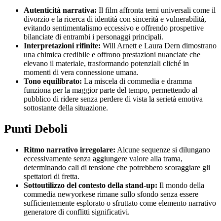
Autenticità narrativa:
Il film affronta temi universali come il
divorzio e la ricerca di identità con sincerità e vulnerabilità,
evitando sentimentalismo eccessivo e offrendo prospettive
bilanciate di entrambi i personaggi principali.
Interpretazioni rifinite:
Will Arnett e Laura Dern dimostrano
una chimica credibile e offrono prestazioni nuanciate che
elevano il materiale, trasformando potenziali cliché in
momenti di vera connessione umana.
Tono equilibrato:
La miscela di commedia e dramma
funziona per la maggior parte del tempo, permettendo al
pubblico di ridere senza perdere di vista la serietà emotiva
sottostante della situazione.
Punti Deboli
Ritmo narrativo irregolare:
Alcune sequenze si dilungano
eccessivamente senza aggiungere valore alla trama,
determinando cali di tensione che potrebbero scoraggiare gli
spettatori di fretta.
Sottoutilizzo del contesto della stand-up:
Il mondo della
commedia newyorkese rimane sullo sfondo senza essere
sufficientemente esplorato o sfruttato come elemento narrativo
generatore di conflitti significativi.