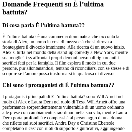
Domande Frequenti su È l’ultima
battuta?
Di cosa parla È l’ultima battuta??
È l’ultima battuta? è una commedia drammatica che racconta la
storia di Alex, un uomo in crisi di mezza età che si ritrova a
fronteggiare il divorzio imminente. Alla ricerca di un nuovo inizio,
Alex si tuffa nel mondo della stand-up comedy a New York, mentre
sua moglie Tess affronta i propri demoni personali riguardanti i
sacrifici fatti per la famiglia. Il film esplora il modo in cui due
persone, pur allontanandosi, tentano di riconciliarsi con se stesse e di
scoprire se l’amore possa trasformarsi in qualcosa di diverso.
Chi sono i protagonisti di È l’ultima battuta??
I protagonisti principali di È l’ultima battuta? sono Will Arnett nel
ruolo di Alex e Laura Dern nel ruolo di Tess. Will Arnett offre una
performance sorprendentemente vulnerabile di un uomo ordinario
alle prese con cambiamenti straordinari nella sua vita, mentre Laura
Dern porta profondità e complessità al personaggio di una donna
che riflette sui suoi sacrifici. Andra Day e Christine Ebersole
completano il cast con ruoli di supporto significativi, aggiungendo