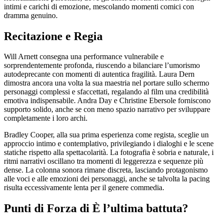
intimi e carichi di emozione, mescolando momenti comici con
dramma genuino.
Recitazione e Regia
Will Arnett consegna una performance vulnerabile e
sorprendentemente profonda, riuscendo a bilanciare l’umorismo
autodeprecante con momenti di autentica fragilità. Laura Dern
dimostra ancora una volta la sua maestria nel portare sullo schermo
personaggi complessi e sfaccettati, regalando al film una credibilità
emotiva indispensabile. Andra Day e Christine Ebersole forniscono
supporto solido, anche se con meno spazio narrativo per sviluppare
completamente i loro archi.
Bradley Cooper, alla sua prima esperienza come regista, sceglie un
approccio intimo e contemplativo, privilegiando i dialoghi e le scene
statiche rispetto alla spettacolarità. La fotografia è sobria e naturale, i
ritmi narrativi oscillano tra momenti di leggerezza e sequenze più
dense. La colonna sonora rimane discreta, lasciando protagonismo
alle voci e alle emozioni dei personaggi, anche se talvolta la pacing
risulta eccessivamente lenta per il genere commedia.
Punti di Forza di È l’ultima battuta?