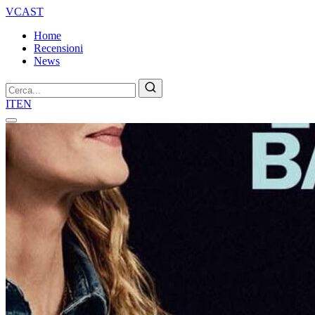
VCAST
Home
Recensioni
News
Cerca
IT
EN