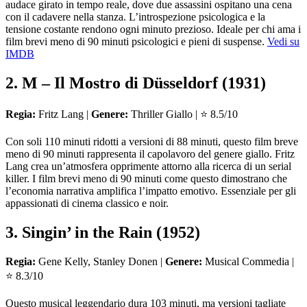
audace girato in tempo reale, dove due assassini ospitano una cena
con il cadavere nella stanza. L’introspezione psicologica e la
tensione costante rendono ogni minuto prezioso. Ideale per chi ama i
film brevi meno di 90 minuti psicologici e pieni di suspense.
Vedi su
IMDB
2. M – Il Mostro di Düsseldorf (1931)
Regia:
Fritz Lang |
Genere:
Thriller Giallo | ⭐ 8.5/10
Con soli 110 minuti ridotti a versioni di 88 minuti, questo film breve
meno di 90 minuti rappresenta il capolavoro del genere giallo. Fritz
Lang crea un’atmosfera opprimente attorno alla ricerca di un serial
killer. I film brevi meno di 90 minuti come questo dimostrano che
l’economia narrativa amplifica l’impatto emotivo. Essenziale per gli
appassionati di cinema classico e noir.
3. Singin’ in the Rain (1952)
Regia:
Gene Kelly, Stanley Donen |
Genere:
Musical Commedia |
⭐ 8.3/10
Questo musical leggendario dura 103 minuti, ma versioni tagliate