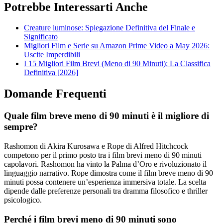
Potrebbe Interessarti Anche
Creature luminose: Spiegazione Definitiva del Finale e
Significato
Migliori Film e Serie su Amazon Prime Video a May 2026:
Uscite Imperdibili
I 15 Migliori Film Brevi (Meno di 90 Minuti): La Classifica
Definitiva [2026]
Domande Frequenti
Quale film breve meno di 90 minuti è il migliore di
sempre?
Rashomon di Akira Kurosawa e Rope di Alfred Hitchcock
competono per il primo posto tra i film brevi meno di 90 minuti
capolavori. Rashomon ha vinto la Palma d’Oro e rivoluzionato il
linguaggio narrativo. Rope dimostra come il film breve meno di 90
minuti possa contenere un’esperienza immersiva totale. La scelta
dipende dalle preferenze personali tra dramma filosofico e thriller
psicologico.
Perché i film brevi meno di 90 minuti sono