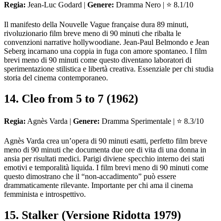
Regia:
Jean-Luc Godard |
Genere:
Dramma Nero | ⭐ 8.1/10
Il manifesto della Nouvelle Vague française dura 89 minuti,
rivoluzionario film breve meno di 90 minuti che ribalta le
convenzioni narrative hollywoodiane. Jean-Paul Belmondo e Jean
Seberg incarnano una coppia in fuga con amore spontaneo. I film
brevi meno di 90 minuti come questo diventano laboratori di
sperimentazione stilistica e libertà creativa. Essenziale per chi studia
storia del cinema contemporaneo.
14. Cleo from 5 to 7 (1962)
Regia:
Agnès Varda |
Genere:
Dramma Sperimentale | ⭐ 8.3/10
Agnès Varda crea un’opera di 90 minuti esatti, perfetto film breve
meno di 90 minuti che documenta due ore di vita di una donna in
ansia per risultati medici. Parigi diviene specchio interno dei stati
emotivi e temporalità liquida. I film brevi meno di 90 minuti come
questo dimostrano che il “non-accadimento” può essere
drammaticamente rilevante. Importante per chi ama il cinema
femminista e introspettivo.
15. Stalker (Versione Ridotta 1979)