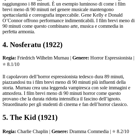
raggiungono i 88 minuti. È un esempio luminoso di come i film
brevi meno di 90 minuti nel genere musicale mantengono
spettacolarità e coreografia impeccabile. Gene Kelly e Donald
O’Connor offrono performance indimenticabili. I film brevi meno di
90 minuti come questo combinano arte, musica e commedia in
perfetta armonia.
4. Nosferatu (1922)
Regia:
Friedrich Wilhelm Murnau |
Genere:
Horror Espressionista |
⭐ 8.1/10
Il capolavoro dell’horror espressionista tedesco dura 89 minuti,
piazzandosi tra i film brevi meno di 90 minuti più influenti della
storia. Murnau crea una leggenda vampiresca con sole immagini e
atmosfera. I film brevi meno di 90 minuti horror come questo
provano che la durata ridotta intensifica il fascino dell’ignoto.
Straordinario per gli studenti di cinema e fan dell’horror classico.
5. The Kid (1921)
Regia:
Charlie Chaplin |
Genere:
Dramma Commedia | ⭐ 8.2/10