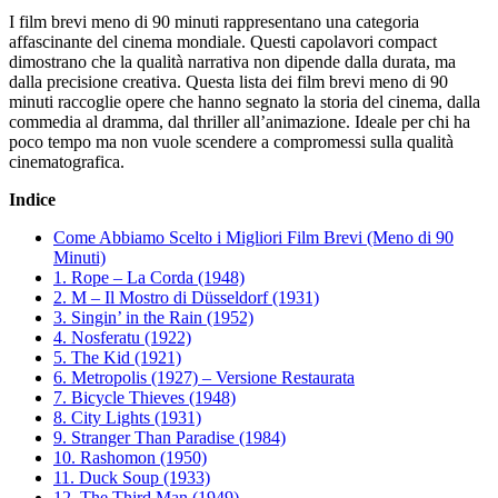
I film brevi meno di 90 minuti rappresentano una categoria
affascinante del cinema mondiale. Questi capolavori compact
dimostrano che la qualità narrativa non dipende dalla durata, ma
dalla precisione creativa. Questa lista dei film brevi meno di 90
minuti raccoglie opere che hanno segnato la storia del cinema, dalla
commedia al dramma, dal thriller all’animazione. Ideale per chi ha
poco tempo ma non vuole scendere a compromessi sulla qualità
cinematografica.
Indice
Come Abbiamo Scelto i Migliori Film Brevi (Meno di 90
Minuti)
1. Rope – La Corda (1948)
2. M – Il Mostro di Düsseldorf (1931)
3. Singin’ in the Rain (1952)
4. Nosferatu (1922)
5. The Kid (1921)
6. Metropolis (1927) – Versione Restaurata
7. Bicycle Thieves (1948)
8. City Lights (1931)
9. Stranger Than Paradise (1984)
10. Rashomon (1950)
11. Duck Soup (1933)
12. The Third Man (1949)