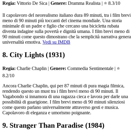
Regia:
Vittorio De Sica |
Genere:
Dramma Realista | ⭐ 8.3/10
Il capolavoro del neorealismo italiano dura 89 minuti, tra i film brevi
meno di 90 minuti più toccanti del cinema mondiale. Una storia
minimale di un padre e figlio che cercano una bicicletta rubata
diventa indagine sulla povertà e dignità umana. I film brevi meno di
90 minuti come questo dimostrano che la semplicità narrativa genera
universalità emotiva.
Vedi su IMDB
8. City Lights (1931)
Regia:
Charlie Chaplin |
Genere:
Commedia Sentimentale | ⭐
8.2/10
Ancora Charlie Chaplin, qui per 87 minuti di pura magia filmica,
rendendo questo un must tra i film brevi meno di 90 minuti. Il
Vagabondo si innamora di una ragazza cieca e lavora per darle una
possibilità di guarigione. I film brevi meno di 90 minuti silenziosi
come questo parlano universalmente attraverso gesti e musica.
Capolavoro di eleganza e umorismo poignante.
9. Stranger Than Paradise (1984)