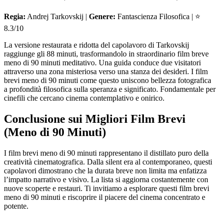
Regia:
Andrej Tarkovskij |
Genere:
Fantascienza Filosofica | ⭐
8.3/10
La versione restaurata e ridotta del capolavoro di Tarkovskij
raggiunge gli 88 minuti, trasformandolo in straordinario film breve
meno di 90 minuti meditativo. Una guida conduce due visitatori
attraverso una zona misteriosa verso una stanza dei desideri. I film
brevi meno di 90 minuti come questo uniscono bellezza fotografica
a profondità filosofica sulla speranza e significato. Fondamentale per
cinefili che cercano cinema contemplativo e onirico.
Conclusione sui Migliori Film Brevi
(Meno di 90 Minuti)
I film brevi meno di 90 minuti rappresentano il distillato puro della
creatività cinematografica. Dalla silent era al contemporaneo, questi
capolavori dimostrano che la durata breve non limita ma enfatizza
l’impatto narrativo e visivo. La lista si aggiorna costantemente con
nuove scoperte e restauri. Ti invitiamo a esplorare questi film brevi
meno di 90 minuti e riscoprire il piacere del cinema concentrato e
potente.