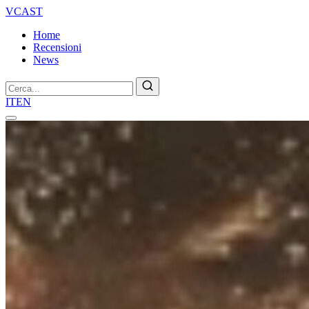
VCAST
Home
Recensioni
News
Cerca
IT
EN