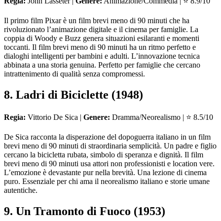
Regia:
John Lasseter |
Genere:
Animazione/Commedia | ⭐ 8.9/10
Il primo film Pixar è un film brevi meno di 90 minuti che ha
rivoluzionato l’animazione digitale e il cinema per famiglie. La
coppia di Woody e Buzz genera situazioni esilaranti e momenti
toccanti. Il film brevi meno di 90 minuti ha un ritmo perfetto e
dialoghi intelligenti per bambini e adulti. L’innovazione tecnica
abbinata a una storia genuina. Perfetto per famiglie che cercano
intrattenimento di qualità senza compromessi.
8. Ladri di Biciclette (1948)
Regia:
Vittorio De Sica |
Genere:
Dramma/Neorealismo | ⭐ 8.5/10
De Sica racconta la disperazione del dopoguerra italiano in un film
brevi meno di 90 minuti di straordinaria semplicità. Un padre e figlio
cercano la bicicletta rubata, simbolo di speranza e dignità. Il film
brevi meno di 90 minuti usa attori non professionisti e location vere.
L’emozione è devastante pur nella brevità. Una lezione di cinema
puro. Essenziale per chi ama il neorealismo italiano e storie umane
autentiche.
9. Un Tramonto di Fuoco (1953)