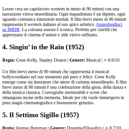
Leone crea un capolavoro western in meno di 90 minuti con una
narrazione visiva straordinaria. Ogni inquadratura è un dipinto, ogni
sguardo comunica intenzioni mortali. Il film brevi meno di 90 minuti
rappresenta il western italiano al suo apice artistico.
Approfondisci
su IMDB
. La colonna sonora è iconica. Perfetto per cinefili che
apprezzano il cinema d’autore e stile visivo raffinato.
4. Singin’ in the Rain (1952)
Regia:
Gene Kelly, Stanley Donen |
Genere:
Musical | ⭐ 8.9/10
Un film brevi meno di 90 minuti che rappresenta il musical
hollywoodiano nel suo momento più puro e felice. Gene Kelly
emerge come sia danzatore che attore di carisma straordinario. Il film
brevi meno di 90 minuti è una celebrazione della gioia, della danza e
della musica classica. Coreografie memorabili e scene che
rimangono incise nella memoria. Ideale per chi vuole immergersi in
pura magia cinematografica e buonumore genuino.
5. Il Settimo Sigillo (1957)
Regia:
Ingmar Bergman |
Genere:
Dramma/Filosofico | ⭐ 8.7/10