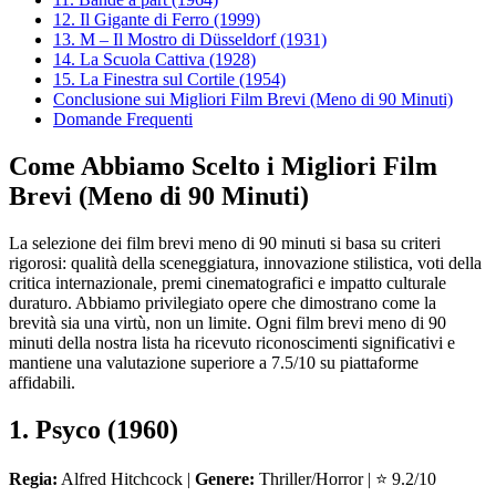
12. Il Gigante di Ferro (1999)
13. M – Il Mostro di Düsseldorf (1931)
14. La Scuola Cattiva (1928)
15. La Finestra sul Cortile (1954)
Conclusione sui Migliori Film Brevi (Meno di 90 Minuti)
Domande Frequenti
Come Abbiamo Scelto i Migliori Film
Brevi (Meno di 90 Minuti)
La selezione dei film brevi meno di 90 minuti si basa su criteri
rigorosi: qualità della sceneggiatura, innovazione stilistica, voti della
critica internazionale, premi cinematografici e impatto culturale
duraturo. Abbiamo privilegiato opere che dimostrano come la
brevità sia una virtù, non un limite. Ogni film brevi meno di 90
minuti della nostra lista ha ricevuto riconoscimenti significativi e
mantiene una valutazione superiore a 7.5/10 su piattaforme
affidabili.
1. Psyco (1960)
Regia:
Alfred Hitchcock |
Genere:
Thriller/Horror | ⭐ 9.2/10