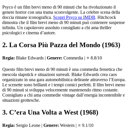
Psyco è un film brevi meno di 90 minuti che ha rivoluzionato il
genere horror con una trama sconvolgente. La celebre scena della
doccia rimane iconografica.
Scopri Psyco su IMDB
. Hitchcock
dimostra che il film brevi meno di 90 minuti può contenere suspense
infinita. Un capolavoro assoluto consigliato a chi ama thriller
psicologici e cinema d’autore.
2. La Corsa Più Pazza del Mondo (1963)
Regia:
Blake Edwards |
Genere:
Commedia | ⭐ 8.8/10
Questo film brevi meno di 90 minuti è una commedia frenetica che
mescola slapstick e situazioni surreali. Blake Edwards crea caos
organizzato in una gara automobilistica delirante attraverso l’Europa.
Le scenette sono brillanti e i tempi comici perfetti. Il film brevi meno
di 90 minuti si sviluppa velocemente mantenendo ritmo costante.
Consigliato a chi ama commedie vintage dall’energia incontenibile e
situazioni grottesche.
3. C’era Una Volta a West (1968)
Regia:
Sergio Leone |
Genere:
Western | ⭐ 9.1/10