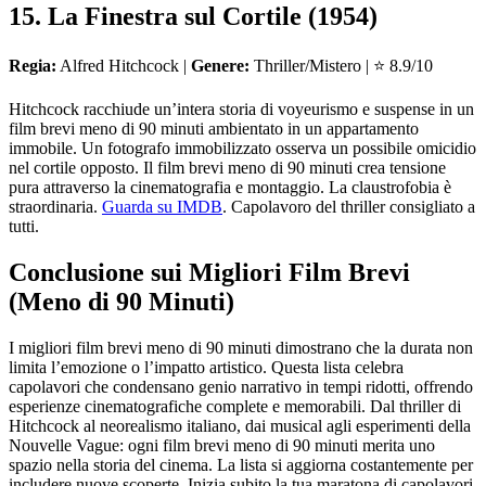
15. La Finestra sul Cortile (1954)
Regia:
Alfred Hitchcock |
Genere:
Thriller/Mistero | ⭐ 8.9/10
Hitchcock racchiude un’intera storia di voyeurismo e suspense in un
film brevi meno di 90 minuti ambientato in un appartamento
immobile. Un fotografo immobilizzato osserva un possibile omicidio
nel cortile opposto. Il film brevi meno di 90 minuti crea tensione
pura attraverso la cinematografia e montaggio. La claustrofobia è
straordinaria.
Guarda su IMDB
. Capolavoro del thriller consigliato a
tutti.
Conclusione sui Migliori Film Brevi
(Meno di 90 Minuti)
I migliori film brevi meno di 90 minuti dimostrano che la durata non
limita l’emozione o l’impatto artistico. Questa lista celebra
capolavori che condensano genio narrativo in tempi ridotti, offrendo
esperienze cinematografiche complete e memorabili. Dal thriller di
Hitchcock al neorealismo italiano, dai musical agli esperimenti della
Nouvelle Vague: ogni film brevi meno di 90 minuti merita uno
spazio nella storia del cinema. La lista si aggiorna costantemente per
includere nuove scoperte. Inizia subito la tua maratona di capolavori