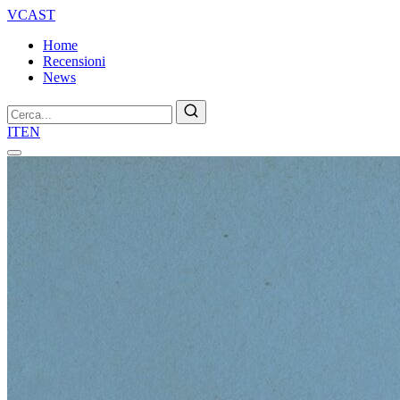
VCAST
Home
Recensioni
News
Cerca
IT
EN