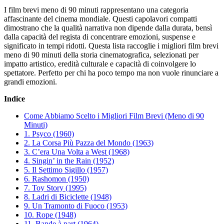
I film brevi meno di 90 minuti rappresentano una categoria
affascinante del cinema mondiale. Questi capolavori compatti
dimostrano che la qualità narrativa non dipende dalla durata, bensì
dalla capacità del regista di concentrare emozioni, suspense e
significato in tempi ridotti. Questa lista raccoglie i migliori film brevi
meno di 90 minuti della storia cinematografica, selezionati per
impatto artistico, eredità culturale e capacità di coinvolgere lo
spettatore. Perfetto per chi ha poco tempo ma non vuole rinunciare a
grandi emozioni.
Indice
Come Abbiamo Scelto i Migliori Film Brevi (Meno di 90
Minuti)
1. Psyco (1960)
2. La Corsa Più Pazza del Mondo (1963)
3. C’era Una Volta a West (1968)
4. Singin’ in the Rain (1952)
5. Il Settimo Sigillo (1957)
6. Rashomon (1950)
7. Toy Story (1995)
8. Ladri di Biciclette (1948)
9. Un Tramonto di Fuoco (1953)
10. Rope (1948)
11. Bande à part (1964)