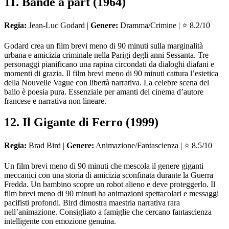
11. Bande à part (1964)
Regia:
Jean-Luc Godard |
Genere:
Dramma/Crimine | ⭐ 8.2/10
Godard crea un film brevi meno di 90 minuti sulla marginalità
urbana e amicizia criminale nella Parigi degli anni Sessanta. Tre
personaggi pianificano una rapina circondati da dialoghi diafani e
momenti di grazia. Il film brevi meno di 90 minuti cattura l’estetica
della Nouvelle Vague con libertà narrativa. La celebre scena del
ballo è poesia pura. Essenziale per amanti del cinema d’autore
francese e narrativa non lineare.
12. Il Gigante di Ferro (1999)
Regia:
Brad Bird |
Genere:
Animazione/Fantascienza | ⭐ 8.5/10
Un film brevi meno di 90 minuti che mescola il genere giganti
meccanici con una storia di amicizia sconfinata durante la Guerra
Fredda. Un bambino scopre un robot alieno e deve proteggerlo. Il
film brevi meno di 90 minuti ha animazioni spettacolari e messaggi
pacifisti profondi. Bird dimostra maestria narrativa rara
nell’animazione. Consigliato a famiglie che cercano fantascienza
intelligente con emozione genuina.