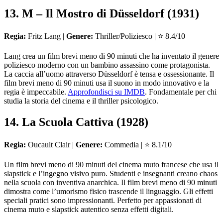
13. M – Il Mostro di Düsseldorf (1931)
Regia:
Fritz Lang |
Genere:
Thriller/Poliziesco | ⭐ 8.4/10
Lang crea un film brevi meno di 90 minuti che ha inventato il genere
poliziesco moderno con un bambino assassino come protagonista.
La caccia all’uomo attraverso Düsseldorf è tensa e ossessionante. Il
film brevi meno di 90 minuti usa il suono in modo innovativo e la
regia è impeccabile.
Approfondisci su IMDB
. Fondamentale per chi
studia la storia del cinema e il thriller psicologico.
14. La Scuola Cattiva (1928)
Regia:
Oucault Clair |
Genere:
Commedia | ⭐ 8.1/10
Un film brevi meno di 90 minuti del cinema muto francese che usa il
slapstick e l’ingegno visivo puro. Studenti e insegnanti creano chaos
nella scuola con inventiva anarchica. Il film brevi meno di 90 minuti
dimostra come l’umorismo fisico trascende il linguaggio. Gli effetti
speciali pratici sono impressionanti. Perfetto per appassionati di
cinema muto e slapstick autentico senza effetti digitali.