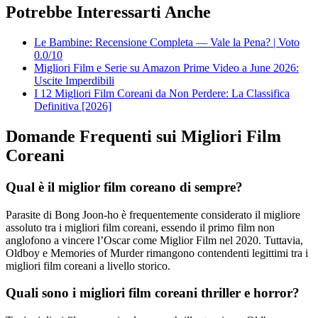
Potrebbe Interessarti Anche
Le Bambine: Recensione Completa — Vale la Pena? | Voto
0.0/10
Migliori Film e Serie su Amazon Prime Video a June 2026:
Uscite Imperdibili
I 12 Migliori Film Coreani da Non Perdere: La Classifica
Definitiva [2026]
Domande Frequenti sui Migliori Film
Coreani
Qual è il miglior film coreano di sempre?
Parasite di Bong Joon-ho è frequentemente considerato il migliore
assoluto tra i migliori film coreani, essendo il primo film non
anglofono a vincere l’Oscar come Miglior Film nel 2020. Tuttavia,
Oldboy e Memories of Murder rimangono contendenti legittimi tra i
migliori film coreani a livello storico.
Quali sono i migliori film coreani thriller e horror?