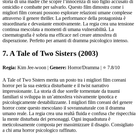
storia di una madre che scopre l’innocenza di suo figlio accusato di
omicidio e combatte per salvarlo. Questo film dimostra come i
migliori film coreani possono esplorare relazioni umane complesse
attraverso il genere thriller. La performance della protagonista è
straordinaria e devastante emotivamente. La regia crea una tensione
continua mescolata a momenti di umana vulnerabilità. La
cinematografia è sobria ma efficace nel creare atmosfera di
disperazione. Perfetto per amanti di dramma psicologico intenso.
7. A Tale of Two Sisters (2003)
Regia:
Kim Jee-woon |
Genere:
Horror/Dramma | ⭐ 7.8/10
A Tale of Two Sisters merita un posto tra i migliori film coreani
horror per la sua estetica disturbante e il twist narrativo
impressionante. La storia di due sorelle tormentate da traumi
familiari si sviluppa in un’atmosfera visivamente ipnotica e
psicologicamente destabilizzante. I migliori film coreani del genere
horror come questo mescolano il sovrannaturale con il dramma
umano reale. La regia crea una realtà fluida e confusa che rispecchia
la mente disturbata dei personaggi. Ogni inquadratura è
meticolosamente composta per massimizzare il disagio. Consigliato
a chi ama horror psicologico raffinato.