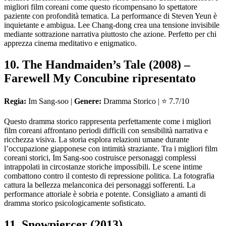
migliori film coreani come questo ricompensano lo spettatore
paziente con profondità tematica. La performance di Steven Yeun è
inquietante e ambigua. Lee Chang-dong crea una tensione invisibile
mediante sottrazione narrativa piuttosto che azione. Perfetto per chi
apprezza cinema meditativo e enigmatico.
10. The Handmaiden’s Tale (2008) –
Farewell My Concubine ripresentato
Regia:
Im Sang-soo |
Genere:
Dramma Storico | ⭐ 7.7/10
Questo dramma storico rappresenta perfettamente come i migliori
film coreani affrontano periodi difficili con sensibilità narrativa e
ricchezza visiva. La storia esplora relazioni umane durante
l’occupazione giapponese con intimità straziante. Tra i migliori film
coreani storici, Im Sang-soo costruisce personaggi complessi
intrappolati in circostanze storiche impossibili. Le scene intime
combattono contro il contesto di repressione politica. La fotografia
cattura la bellezza melanconica dei personaggi sofferenti. La
performance attoriale è sobria e potente. Consigliato a amanti di
dramma storico psicologicamente sofisticato.
11. Snowpiercer (2013)