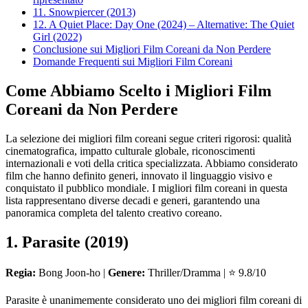
11. Snowpiercer (2013)
12. A Quiet Place: Day One (2024) – Alternative: The Quiet
Girl (2022)
Conclusione sui Migliori Film Coreani da Non Perdere
Domande Frequenti sui Migliori Film Coreani
Come Abbiamo Scelto i Migliori Film
Coreani da Non Perdere
La selezione dei migliori film coreani segue criteri rigorosi: qualità
cinematografica, impatto culturale globale, riconoscimenti
internazionali e voti della critica specializzata. Abbiamo considerato
film che hanno definito generi, innovato il linguaggio visivo e
conquistato il pubblico mondiale. I migliori film coreani in questa
lista rappresentano diverse decadi e generi, garantendo una
panoramica completa del talento creativo coreano.
1. Parasite (2019)
Regia:
Bong Joon-ho |
Genere:
Thriller/Dramma | ⭐ 9.8/10
Parasite è unanimemente considerato uno dei migliori film coreani di