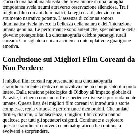
storia di una bambina abusata che trova amore in una famiglia
temporanea svela traumi attraverso osservazione silenziosa. Tra i
migliori film coreani drammatici, la regia usa il silenzio come
strumento narrativo potente. L’assenza di colonna sonora
drammatica rivela invece la bellezza della natura e dell’interazione
umana genuina. Le performance sono autentiche, specialmente della
giovane protagonista. La cinematografia celebra paesaggi rurali
coreani. Consigliato a chi ama cinema contemplativo e guarigione
emotiva.
Conclusione sui Migliori Film Coreani da
Non Perdere
I migliori film coreani rappresentano una cinematografia
straordinariamente creativa e innovativa che ha conquistato il mondo
intero. Dalla tensione psicologica di Oldboy all’impatto globale di
Parasite, il cinema coreano offre esperienze diverse e profondamente
umane. Questa lista dei migliori film coreani vi introdurrà a storie
complesse, regia virtuosa e performance memorabili. Che amiate
thriller, drammi, o fantascienza, i migliori film coreani hanno
qualcosa per tutti gli spettatori esigenti. Continuate a esplorare
questo straordinario universo cinematografico che continua a
evolversi e sorprendere.