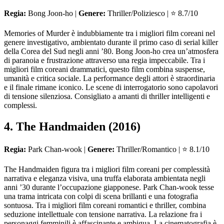
Regia:
Bong Joon-ho |
Genere:
Thriller/Poliziesco | ⭐ 8.7/10
Memories of Murder è indubbiamente tra i migliori film coreani nel
genere investigativo, ambientato durante il primo caso di serial killer
della Corea del Sud negli anni ’80. Bong Joon-ho crea un’atmosfera
di paranoia e frustrazione attraverso una regia impeccabile. Tra i
migliori film coreani drammatici, questo film combina suspense,
umanità e critica sociale. La performance degli attori è straordinaria
e il finale rimane iconico. Le scene di interrogatorio sono capolavori
di tensione silenziosa. Consigliato a amanti di thriller intelligenti e
complessi.
4. The Handmaiden (2016)
Regia:
Park Chan-wook |
Genere:
Thriller/Romantico | ⭐ 8.1/10
The Handmaiden figura tra i migliori film coreani per complessità
narrativa e eleganza visiva, una truffa elaborata ambientata negli
anni ’30 durante l’occupazione giapponese. Park Chan-wook tesse
una trama intricata con colpi di scena brillanti e una fotografia
sontuosa. Tra i migliori film coreani romantici e thriller, combina
seduzione intellettuale con tensione narrativa. La relazione fra i
personaggi femminili è affascinante e ambigua. La cinematografia è