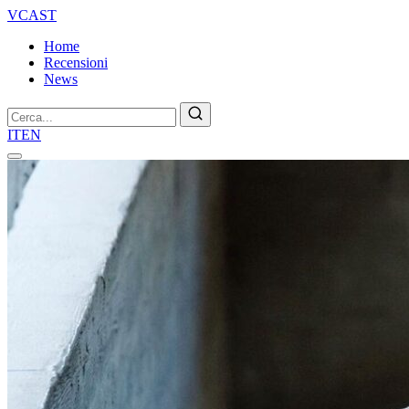
VCAST
Home
Recensioni
News
Cerca
IT
EN