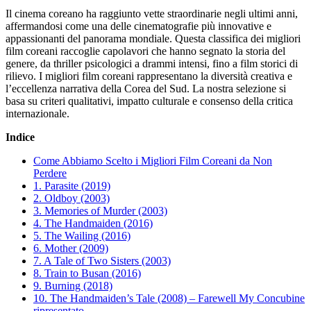
Il cinema coreano ha raggiunto vette straordinarie negli ultimi anni,
affermandosi come una delle cinematografie più innovative e
appassionanti del panorama mondiale. Questa classifica dei migliori
film coreani raccoglie capolavori che hanno segnato la storia del
genere, da thriller psicologici a drammi intensi, fino a film storici di
rilievo. I migliori film coreani rappresentano la diversità creativa e
l’eccellenza narrativa della Corea del Sud. La nostra selezione si
basa su criteri qualitativi, impatto culturale e consenso della critica
internazionale.
Indice
Come Abbiamo Scelto i Migliori Film Coreani da Non
Perdere
1. Parasite (2019)
2. Oldboy (2003)
3. Memories of Murder (2003)
4. The Handmaiden (2016)
5. The Wailing (2016)
6. Mother (2009)
7. A Tale of Two Sisters (2003)
8. Train to Busan (2016)
9. Burning (2018)
10. The Handmaiden’s Tale (2008) – Farewell My Concubine
ripresentato