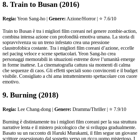
8. Train to Busan (2016)
Regia:
Yeon Sang-ho |
Genere:
Azione/Horror | ⭐ 7.6/10
Train to Busan è tra i migliori film coreani nel genere zombie-action,
combina intensa azione con profondità emotiva umana. La storia di
sopravvivenza su un treno infestato crea una pressione
claustrofobica costante. Tra i migliori film coreani d’azione, eccelle
nel pacing veloce e scene spettacolari. Yeon Sang-ho crea
personaggi memorabili in situazioni estreme dove l’umanità emerge
in forme inattese. La cinematografia cattura sia momenti di calma
che sequenze di caos. Gli effetti speciali sono convincenti e il budget
visibile. Consigliato a chi ama intrattenimento spettacolare con cuore
emotivo.
9. Burning (2018)
Regia:
Lee Chang-dong |
Genere:
Dramma/Thriller | ⭐ 7.9/10
Burning è distintamente tra i migliori film coreani per la sua struttura
narrative lenta e il mistero psicologico che si sviluppa gradualmente.
Basato su un racconto di Haruki Murakami, il film segue un giovane
scrittore ossessionato dal sospetto verso un ricco uomo misterioso. I