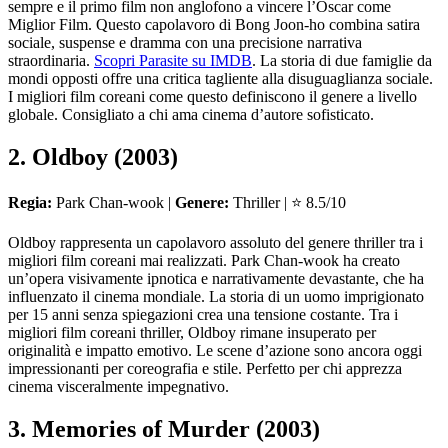
sempre e il primo film non anglofono a vincere l’Oscar come
Miglior Film. Questo capolavoro di Bong Joon-ho combina satira
sociale, suspense e dramma con una precisione narrativa
straordinaria.
Scopri Parasite su IMDB
. La storia di due famiglie da
mondi opposti offre una critica tagliente alla disuguaglianza sociale.
I migliori film coreani come questo definiscono il genere a livello
globale. Consigliato a chi ama cinema d’autore sofisticato.
2. Oldboy (2003)
Regia:
Park Chan-wook |
Genere:
Thriller | ⭐ 8.5/10
Oldboy rappresenta un capolavoro assoluto del genere thriller tra i
migliori film coreani mai realizzati. Park Chan-wook ha creato
un’opera visivamente ipnotica e narrativamente devastante, che ha
influenzato il cinema mondiale. La storia di un uomo imprigionato
per 15 anni senza spiegazioni crea una tensione costante. Tra i
migliori film coreani thriller, Oldboy rimane insuperato per
originalità e impatto emotivo. Le scene d’azione sono ancora oggi
impressionanti per coreografia e stile. Perfetto per chi apprezza
cinema visceralmente impegnativo.
3. Memories of Murder (2003)