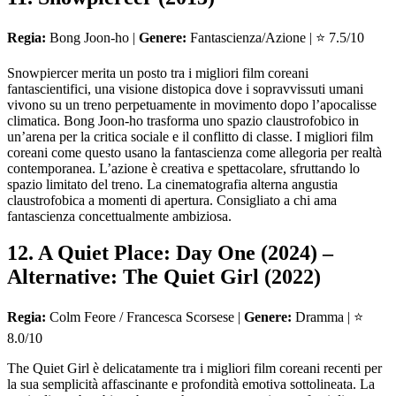
Regia:
Bong Joon-ho |
Genere:
Fantascienza/Azione | ⭐ 7.5/10
Snowpiercer merita un posto tra i migliori film coreani
fantascientifici, una visione distopica dove i sopravvissuti umani
vivono su un treno perpetuamente in movimento dopo l’apocalisse
climatica. Bong Joon-ho trasforma uno spazio claustrofobico in
un’arena per la critica sociale e il conflitto di classe. I migliori film
coreani come questo usano la fantascienza come allegoria per realtà
contemporanea. L’azione è creativa e spettacolare, sfruttando lo
spazio limitato del treno. La cinematografia alterna angustia
claustrofobica a momenti di apertura. Consigliato a chi ama
fantascienza concettualmente ambiziosa.
12. A Quiet Place: Day One (2024) –
Alternative: The Quiet Girl (2022)
Regia:
Colm Feore / Francesca Scorsese |
Genere:
Dramma | ⭐
8.0/10
The Quiet Girl è delicatamente tra i migliori film coreani recenti per
la sua semplicità affascinante e profondità emotiva sottolineata. La