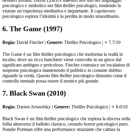
desideri infranti. David Lynch è maestro nell’uso del linguaggio
psicologico e simbolico nei film thriller psicologici, rendendo la
visione un’esperienza meditativa e inquietante. Il capolavoro
psicologico esplora l’identità e la perdita in modo straordinario.
6. The Game (1997)
Regia:
David Fincher |
Genere:
Thriller Psicologico | ⭐ 7.7/10
The Game è un film thriller psicologico che trasforma la realtà in
incubo, dove un ricco banchiere viene coinvolto in un gioco dal
significato ambiguo e pericoloso. Fincher costruisce un’escalation di
suspense psicologica mantenendo il pubblico in costante dubbio
riguardo la verità. Questo film thriller psicologico dimostra come il
controllo mentale possa essere il nemico più grande.
7. Black Swan (2010)
Regia:
Darren Aronofsky |
Genere:
Thriller Psicologico | ⭐ 8.0/10
Black Swan è un film thriller psicologico che esplora la discesa nella
follia attraverso il balletto classico, creando horror psicologico puro.
Natalie Portman offre una performance straziante che cattura la