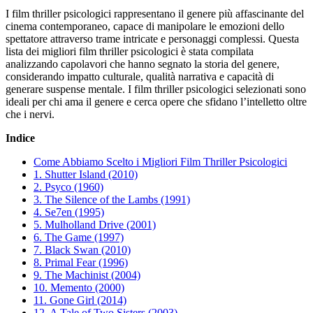
I film thriller psicologici rappresentano il genere più affascinante del
cinema contemporaneo, capace di manipolare le emozioni dello
spettatore attraverso trame intricate e personaggi complessi. Questa
lista dei migliori film thriller psicologici è stata compilata
analizzando capolavori che hanno segnato la storia del genere,
considerando impatto culturale, qualità narrativa e capacità di
generare suspense mentale. I film thriller psicologici selezionati sono
ideali per chi ama il genere e cerca opere che sfidano l’intelletto oltre
che i nervi.
Indice
Come Abbiamo Scelto i Migliori Film Thriller Psicologici
1. Shutter Island (2010)
2. Psyco (1960)
3. The Silence of the Lambs (1991)
4. Se7en (1995)
5. Mulholland Drive (2001)
6. The Game (1997)
7. Black Swan (2010)
8. Primal Fear (1996)
9. The Machinist (2004)
10. Memento (2000)
11. Gone Girl (2014)
12. A Tale of Two Sisters (2003)