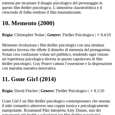
estrema per incarnare il disagio psicologico del personaggio in
questo film thriller psicologico. L’atmosfera claustrofobica e il
crescendo di follia rendono il film traumatizzante.
10. Memento (2000)
Regia:
Christopher Nolan |
Genere:
Thriller Psicologico | ⭐ 8.4/10
Memento rivoluziona i film thriller psicologici con una struttura
narrativa inversa che riflette il disturbo di memoria del protagonista.
Nolan crea confusione voluta nel pubblico, rendendo ogni visione
un’esperienza psicologica diversa in questo capolavoro di film
thriller psicologici. Guy Pearce cattura l’ossessione e la disperazione
con maestria narrativa innovativa.
11. Gone Girl (2014)
Regia:
David Fincher |
Genere:
Thriller Psicologico | ⭐ 8.1/10
Gone Girl è un film thriller psicologico contemporaneo che smonta
il mito romantico attraverso una coppia tossica e psicologicamente
manipolante. Rosamund Pike interpreta Amy Dunne, uno dei
personaggi più freddi e calcolatori nei film thriller psicologici