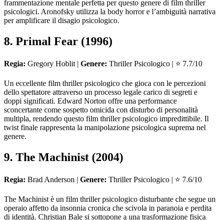
frammentazione mentale perfetta per questo genere di film thriller
psicologici. Aronofsky utilizza la body horror e l’ambiguità narrativa
per amplificare il disagio psicologico.
8. Primal Fear (1996)
Regia:
Gregory Hoblit |
Genere:
Thriller Psicologico | ⭐ 7.7/10
Un eccellente film thriller psicologico che gioca con le percezioni
dello spettatore attraverso un processo legale carico di segreti e
doppi significati. Edward Norton offre una performance
sconcertante come sospetto omicida con disturbo di personalità
multipla, rendendo questo film thriller psicologico impredittibile. Il
twist finale rappresenta la manipolazione psicologica suprema nel
genere.
9. The Machinist (2004)
Regia:
Brad Anderson |
Genere:
Thriller Psicologico | ⭐ 7.6/10
The Machinist è un film thriller psicologico disturbante che segue un
operaio affetto da insonnia cronica che scivola in paranoia e perdita
di identità. Christian Bale si sottopone a una trasformazione fisica