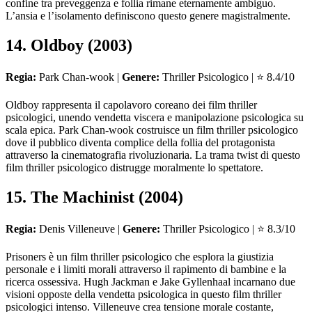
confine tra preveggenza e follia rimane eternamente ambiguo.
L’ansia e l’isolamento definiscono questo genere magistralmente.
14. Oldboy (2003)
Regia:
Park Chan-wook |
Genere:
Thriller Psicologico | ⭐ 8.4/10
Oldboy rappresenta il capolavoro coreano dei film thriller
psicologici, unendo vendetta viscera e manipolazione psicologica su
scala epica. Park Chan-wook costruisce un film thriller psicologico
dove il pubblico diventa complice della follia del protagonista
attraverso la cinematografia rivoluzionaria. La trama twist di questo
film thriller psicologico distrugge moralmente lo spettatore.
15. The Machinist (2004)
Regia:
Denis Villeneuve |
Genere:
Thriller Psicologico | ⭐ 8.3/10
Prisoners è un film thriller psicologico che esplora la giustizia
personale e i limiti morali attraverso il rapimento di bambine e la
ricerca ossessiva. Hugh Jackman e Jake Gyllenhaal incarnano due
visioni opposte della vendetta psicologica in questo film thriller
psicologici intenso. Villeneuve crea tensione morale costante,