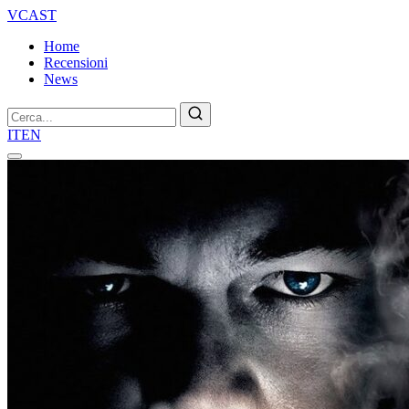
VCAST
Home
Recensioni
News
Cerca
IT
EN