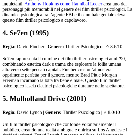
inquietanti.
Anthony Hopkins come Hannibal Lecter
crea uno dei
personaggi più memorabili nel genere dei film thriller psicologici. La
dinamica psicologica tra l’agente FBI e il cannibale geniale eleva
questo film thriller psicologico a capolavoro.
4. Se7en (1995)
Regia:
David Fincher |
Genere:
Thriller Psicologico | ⭐ 8.6/10
Se7en rappresenta il culmine dei film thriller psicologici anni ’90,
combinando estetica dark e trama che esplorare la follia umana
attraverso sette peccati capitali. Fincher crea un’atmosfera
opprimente perfetta per il genere, mentre Brad Pitt e Morgan
Freeman incarnano la lotta tra bene e male. Questo film thriller
psicologico lascia cicatrici psicologiche durature nello spettatore.
5. Mulholland Drive (2001)
Regia:
David Lynch |
Genere:
Thriller Psicologico | ⭐ 8.0/10
Un film thriller psicologico che confonde volontariamente il
pubblico, creando una realtà ambigua e onirica su Los Angeles e i