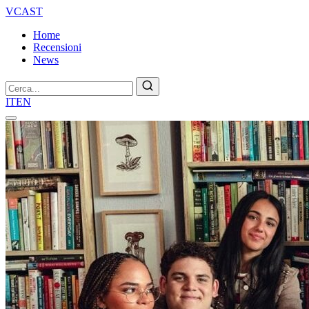
VCAST
Home
Recensioni
News
Cerca
IT
EN