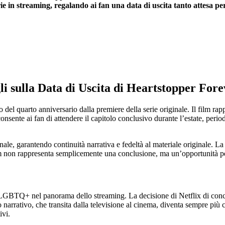
e in streaming, regalando ai fan una data di uscita tanto attesa per i
li sulla Data di Uscita di Heartstopper For
o del quarto anniversario dalla premiere della serie originale. Il film ra
consente ai fan di attendere il capitolo conclusivo durante l’estate, period
iginale, garantendo continuità narrativa e fedeltà al materiale originale.
m non rappresenta semplicemente una conclusione, ma un’opportunità per
GBTQ+ nel panorama dello streaming. La decisione di Netflix di conclud
narrativo, che transita dalla televisione al cinema, diventa sempre più 
ivi.