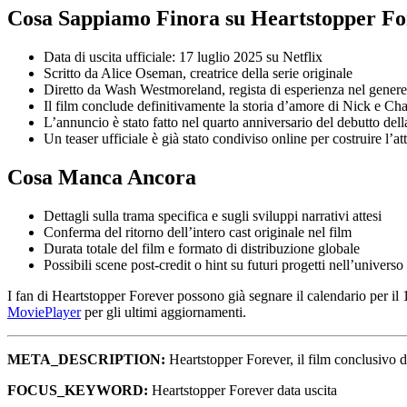
Cosa Sappiamo Finora su Heartstopper Fo
Data di uscita ufficiale: 17 luglio 2025 su Netflix
Scritto da Alice Oseman, creatrice della serie originale
Diretto da Wash Westmoreland, regista di esperienza nel gener
Il film conclude definitivamente la storia d’amore di Nick e Cha
L’annuncio è stato fatto nel quarto anniversario del debutto dell
Un teaser ufficiale è già stato condiviso online per costruire l’at
Cosa Manca Ancora
Dettagli sulla trama specifica e sugli sviluppi narrativi attesi
Conferma del ritorno dell’intero cast originale nel film
Durata totale del film e formato di distribuzione globale
Possibili scene post-credit o hint su futuri progetti nell’univers
I fan di Heartstopper Forever possono già segnare il calendario per il 1
MoviePlayer
per gli ultimi aggiornamenti.
META_DESCRIPTION:
Heartstopper Forever, il film conclusivo di 
FOCUS_KEYWORD:
Heartstopper Forever data uscita