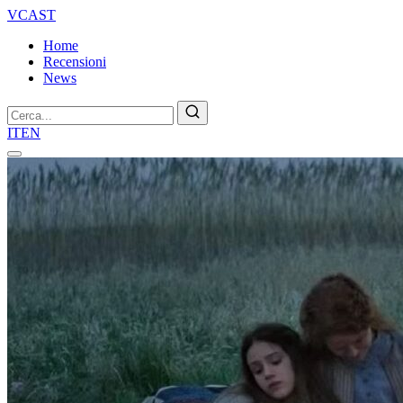
VCAST
Home
Recensioni
News
Cerca
IT
EN