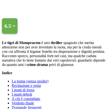
6.5
/10
Le tigri di Mompracem
è uno
thriller
spagnolo che merita
attenzione non per aver inventato la ruota, ma per la cruda onestà
con cui affronta il legame fratello tra disperazione e dignità perduta.
Racconto sporco, personalità forti nel cast, ma qualche caduta
narrativa che lo tiene lontano dai veri capolavori: guardarlo dipende
da quanto ami i
crime-drama
privi di glamour.
Indice
La trama (senza spoiler)
Recitazione e regia
I punti di forza
I punti deboli
A chi è consigliato
Verdetto finale
Domande frequenti