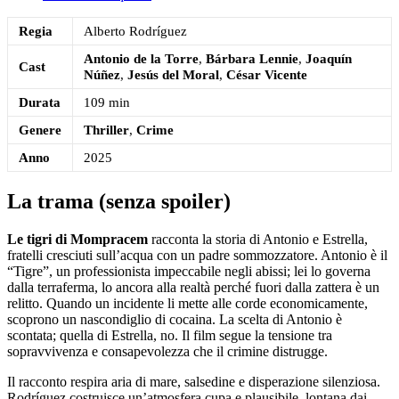
Regia
Alberto Rodríguez
Antonio de la Torre
,
Bárbara Lennie
,
Joaquín
Cast
Núñez
,
Jesús del Moral
,
César Vicente
Durata
109 min
Genere
Thriller
,
Crime
Anno
2025
La trama (senza spoiler)
Le tigri di Mompracem
racconta la storia di Antonio e Estrella,
fratelli cresciuti sull’acqua con un padre sommozzatore. Antonio è il
“Tigre”, un professionista impeccabile negli abissi; lei lo governa
dalla terraferma, lo ancora alla realtà perché fuori dalla zattera è un
relitto. Quando un incidente li mette alle corde economicamente,
scoprono un nascondiglio di cocaina. La scelta di Antonio è
scontata; quella di Estrella, no. Il film segue la tensione tra
sopravvivenza e consapevolezza che il crimine distrugge.
Il racconto respira aria di mare, salsedine e disperazione silenziosa.
Rodríguez costruisce un’atmosfera cupa e plausibile, lontana dai