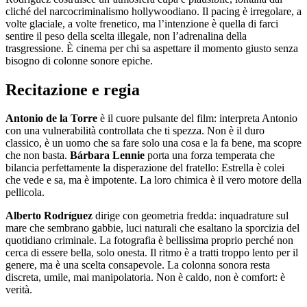
cliché del narcocriminalismo hollywoodiano. Il pacing è irregolare, a
volte glaciale, a volte frenetico, ma l’intenzione è quella di farci
sentire il peso della scelta illegale, non l’adrenalina della
trasgressione. È cinema per chi sa aspettare il momento giusto senza
bisogno di colonne sonore epiche.
Recitazione e regia
Antonio de la Torre
è il cuore pulsante del film: interpreta Antonio
con una vulnerabilità controllata che ti spezza. Non è il duro
classico, è un uomo che sa fare solo una cosa e la fa bene, ma scopre
che non basta.
Bárbara Lennie
porta una forza temperata che
bilancia perfettamente la disperazione del fratello: Estrella è colei
che vede e sa, ma è impotente. La loro chimica è il vero motore della
pellicola.
Alberto Rodríguez
dirige con geometria fredda: inquadrature sul
mare che sembrano gabbie, luci naturali che esaltano la sporcizia del
quotidiano criminale. La fotografia è bellissima proprio perché non
cerca di essere bella, solo onesta. Il ritmo è a tratti troppo lento per il
genere, ma è una scelta consapevole. La colonna sonora resta
discreta, umile, mai manipolatoria. Non è caldo, non è comfort: è
verità.