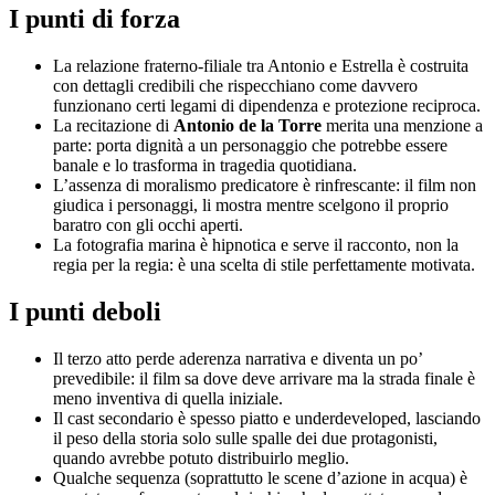
I punti di forza
La relazione fraterno-filiale tra Antonio e Estrella è costruita
con dettagli credibili che rispecchiano come davvero
funzionano certi legami di dipendenza e protezione reciproca.
La recitazione di
Antonio de la Torre
merita una menzione a
parte: porta dignità a un personaggio che potrebbe essere
banale e lo trasforma in tragedia quotidiana.
L’assenza di moralismo predicatore è rinfrescante: il film non
giudica i personaggi, li mostra mentre scelgono il proprio
baratro con gli occhi aperti.
La fotografia marina è hipnotica e serve il racconto, non la
regia per la regia: è una scelta di stile perfettamente motivata.
I punti deboli
Il terzo atto perde aderenza narrativa e diventa un po’
prevedibile: il film sa dove deve arrivare ma la strada finale è
meno inventiva di quella iniziale.
Il cast secondario è spesso piatto e underdeveloped, lasciando
il peso della storia solo sulle spalle dei due protagonisti,
quando avrebbe potuto distribuirlo meglio.
Qualche sequenza (soprattutto le scene d’azione in acqua) è