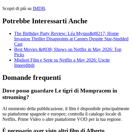
Scopri di più su
IMDB
.
Potrebbe Interessarti Anche
The Birthday Party Review: Léa Mysius&#8217; Home
Invasion Thriller Disappoints at Cannes Despite Star-Studded
Cast
Best Movies &#038; Shows on Netflix in May 2026: Top
Picks
Migliori Film e Serie su Netflix a May 2026: Uscite
Imperdibili
Domande frequenti
Dove posso guardare Le tigri di Mompracem in
streaming?
Al momento della pubblicazione, il film è disponibile principalmente
su piattaforme spagnole e europee; controlla il catalogo locale di
Netflix, Prime Video o altre piattaforme VOD per la tua regione.
È necessario aver visto altri film di Alberto