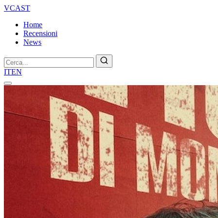
VCAST
Home
Recensioni
News
Cerca
IT
EN