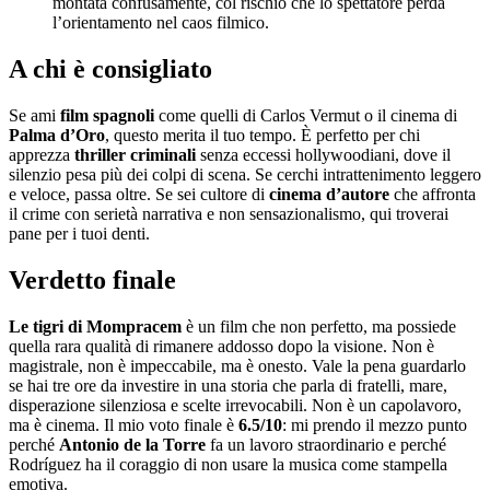
montata confusamente, col rischio che lo spettatore perda
l’orientamento nel caos filmico.
A chi è consigliato
Se ami
film spagnoli
come quelli di Carlos Vermut o il cinema di
Palma d’Oro
, questo merita il tuo tempo. È perfetto per chi
apprezza
thriller criminali
senza eccessi hollywoodiani, dove il
silenzio pesa più dei colpi di scena. Se cerchi intrattenimento leggero
e veloce, passa oltre. Se sei cultore di
cinema d’autore
che affronta
il crime con serietà narrativa e non sensazionalismo, qui troverai
pane per i tuoi denti.
Verdetto finale
Le tigri di Mompracem
è un film che non perfetto, ma possiede
quella rara qualità di rimanere addosso dopo la visione. Non è
magistrale, non è impeccabile, ma è onesto. Vale la pena guardarlo
se hai tre ore da investire in una storia che parla di fratelli, mare,
disperazione silenziosa e scelte irrevocabili. Non è un capolavoro,
ma è cinema. Il mio voto finale è
6.5/10
: mi prendo il mezzo punto
perché
Antonio de la Torre
fa un lavoro straordinario e perché
Rodríguez ha il coraggio di non usare la musica come stampella
emotiva.