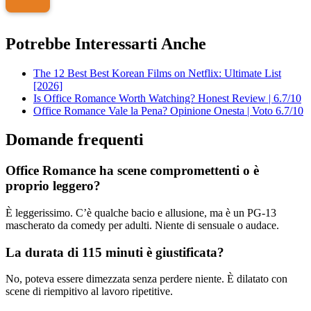
Potrebbe Interessarti Anche
The 12 Best Best Korean Films on Netflix: Ultimate List
[2026]
Is Office Romance Worth Watching? Honest Review | 6.7/10
Office Romance Vale la Pena? Opinione Onesta | Voto 6.7/10
Domande frequenti
Office Romance ha scene compromettenti o è
proprio leggero?
È leggerissimo. C’è qualche bacio e allusione, ma è un PG-13
mascherato da comedy per adulti. Niente di sensuale o audace.
La durata di 115 minuti è giustificata?
No, poteva essere dimezzata senza perdere niente. È dilatato con
scene di riempitivo al lavoro ripetitive.