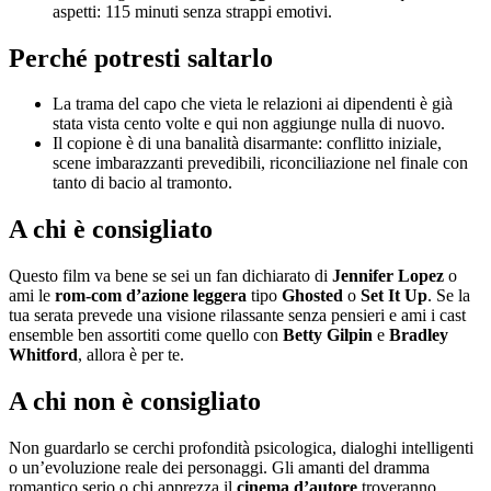
aspetti: 115 minuti senza strappi emotivi.
Perché potresti saltarlo
La trama del capo che vieta le relazioni ai dipendenti è già
stata vista cento volte e qui non aggiunge nulla di nuovo.
Il copione è di una banalità disarmante: conflitto iniziale,
scene imbarazzanti prevedibili, riconciliazione nel finale con
tanto di bacio al tramonto.
A chi è consigliato
Questo film va bene se sei un fan dichiarato di
Jennifer Lopez
o
ami le
rom-com d’azione leggera
tipo
Ghosted
o
Set It Up
. Se la
tua serata prevede una visione rilassante senza pensieri e ami i cast
ensemble ben assortiti come quello con
Betty Gilpin
e
Bradley
Whitford
, allora è per te.
A chi non è consigliato
Non guardarlo se cerchi profondità psicologica, dialoghi intelligenti
o un’evoluzione reale dei personaggi. Gli amanti del dramma
romantico serio o chi apprezza il
cinema d’autore
troveranno