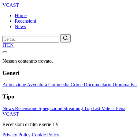
VCAST
Home
Recensioni
News
Cerca
IT
EN
Nessun contenuto trovato.
Generi
Animazione
Avventura
Commedia
Crime
Documentario
Dramma
Fa
Tipo
News
Recensione
Spiegazione
Streaming
Top List
Vale la Pena
VCAST
Recensioni di film e serie TV
Privacy Policy
Cookie Policy