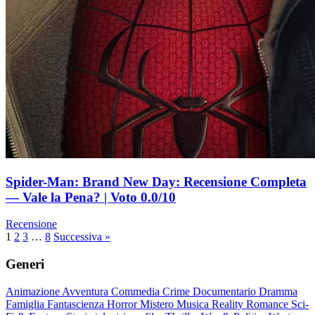
Spider-Man: Brand New Day: Recensione Completa
— Vale la Pena? | Voto 0.0/10
Recensione
Paginazione
1
2
3
…
8
Successiva »
degli
Generi
articoli
Animazione
Avventura
Commedia
Crime
Documentario
Dramma
Famiglia
Fantascienza
Horror
Mistero
Musica
Reality
Romance
Sci-