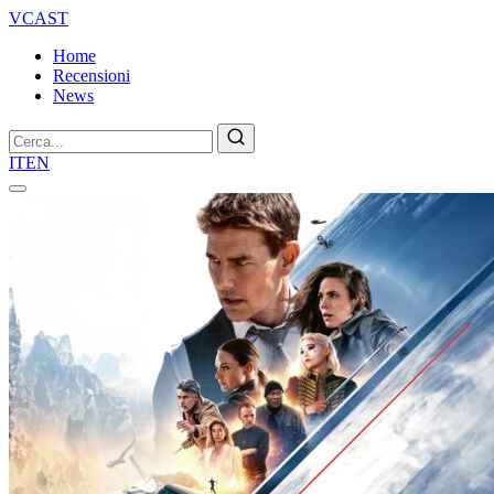
VCAST
Home
Recensioni
News
Cerca
IT
EN