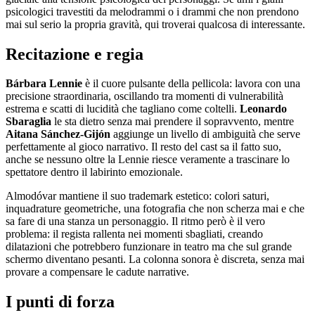
psicologici travestiti da melodrammi o i drammi che non prendono
mai sul serio la propria gravità, qui troverai qualcosa di interessante.
Recitazione e regia
Bárbara Lennie
è il cuore pulsante della pellicola: lavora con una
precisione straordinaria, oscillando tra momenti di vulnerabilità
estrema e scatti di lucidità che tagliano come coltelli.
Leonardo
Sbaraglia
le sta dietro senza mai prendere il sopravvento, mentre
Aitana Sánchez-Gijón
aggiunge un livello di ambiguità che serve
perfettamente al gioco narrativo. Il resto del cast sa il fatto suo,
anche se nessuno oltre la Lennie riesce veramente a trascinare lo
spettatore dentro il labirinto emozionale.
Almodóvar mantiene il suo trademark estetico: colori saturi,
inquadrature geometriche, una fotografia che non scherza mai e che
sa fare di una stanza un personaggio. Il ritmo però è il vero
problema: il regista rallenta nei momenti sbagliati, creando
dilatazioni che potrebbero funzionare in teatro ma che sul grande
schermo diventano pesanti. La colonna sonora è discreta, senza mai
provare a compensare le cadute narrative.
I punti di forza