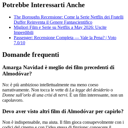
Potrebbe Interessarti Anche
The Boroughs Recensione: Come la Serie Netflix dei Fratelli
Duffer Reinventa il Genere Fantascientifico
Migliori Film e Serie su Netflix a May 2026: Uscite
Imperdibili
Passenger: Recensione Completa — Vale la Pena? | Voto
7.0/10
Domande frequenti
Amarga Navidad è meglio dei film precedenti di
Almodóvar?
No: è più ambizioso intellettualmente ma meno coeso
narrativamente. Non tocca le vette di
La legge del desiderio
o
Donne sull’orlo di una crisi di nervi
. È un film interessante, non un
capolavoro.
Devo aver visto altri film di Almodóvar per capirlo?
Non è indispensabile, ma aiuta. Il film gioca consapevolmente con i
codici del cinema e con l’idea stessa di finzione: conoscere il