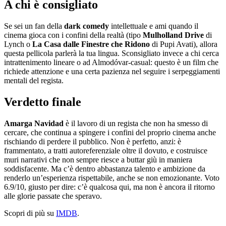
A chi è consigliato
Se sei un fan della
dark comedy
intellettuale e ami quando il
cinema gioca con i confini della realtà (tipo
Mulholland Drive
di
Lynch o
La Casa dalle Finestre che Ridono
di Pupi Avati), allora
questa pellicola parlerà la tua lingua. Sconsigliato invece a chi cerca
intrattenimento lineare o ad Almodóvar-casual: questo è un film che
richiede attenzione e una certa pazienza nel seguire i serpeggiamenti
mentali del regista.
Verdetto finale
Amarga Navidad
è il lavoro di un regista che non ha smesso di
cercare, che continua a spingere i confini del proprio cinema anche
rischiando di perdere il pubblico. Non è perfetto, anzi: è
frammentato, a tratti autoreferenziale oltre il dovuto, e costruisce
muri narrativi che non sempre riesce a buttar giù in maniera
soddisfacente. Ma c’è dentro abbastanza talento e ambizione da
renderlo un’esperienza rispettabile, anche se non emozionante. Voto
6.9/10, giusto per dire: c’è qualcosa qui, ma non è ancora il ritorno
alle glorie passate che speravo.
Scopri di più su
IMDB
.