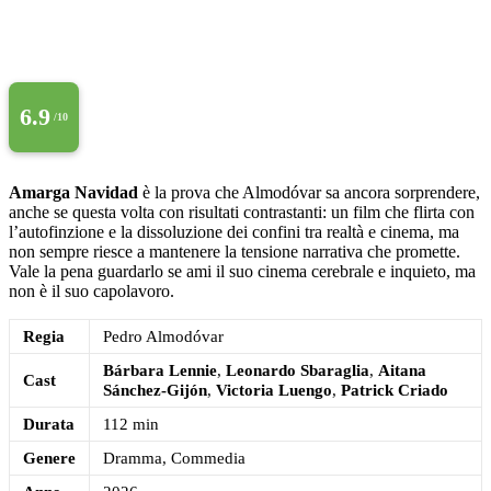
6.9
/10
Amarga Navidad
è la prova che Almodóvar sa ancora sorprendere,
anche se questa volta con risultati contrastanti: un film che flirta con
l’autofinzione e la dissoluzione dei confini tra realtà e cinema, ma
non sempre riesce a mantenere la tensione narrativa che promette.
Vale la pena guardarlo se ami il suo cinema cerebrale e inquieto, ma
non è il suo capolavoro.
Regia
Pedro Almodóvar
Bárbara Lennie
,
Leonardo Sbaraglia
,
Aitana
Cast
Sánchez-Gijón
,
Victoria Luengo
,
Patrick Criado
Durata
112 min
Genere
Dramma, Commedia