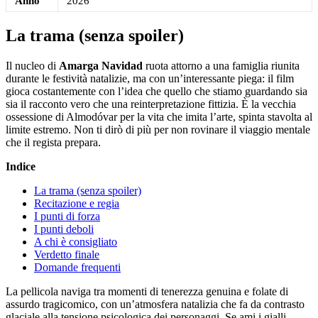
Anno
2026
La trama (senza spoiler)
Il nucleo di
Amarga Navidad
ruota attorno a una famiglia riunita
durante le festività natalizie, ma con un’interessante piega: il film
gioca costantemente con l’idea che quello che stiamo guardando sia
sia il racconto vero che una reinterpretazione fittizia. È la vecchia
ossessione di Almodóvar per la vita che imita l’arte, spinta stavolta al
limite estremo. Non ti dirò di più per non rovinare il viaggio mentale
che il regista prepara.
Indice
La trama (senza spoiler)
Recitazione e regia
I punti di forza
I punti deboli
A chi è consigliato
Verdetto finale
Domande frequenti
La pellicola naviga tra momenti di tenerezza genuina e folate di
assurdo tragicomico, con un’atmosfera natalizia che fa da contrasto
glaciale alla tensione psicologica dei personaggi. Se ami i gialli