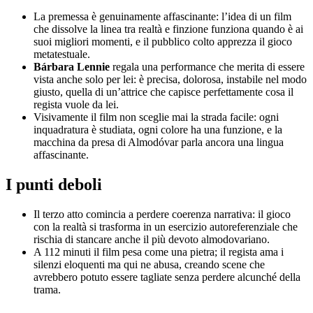
La premessa è genuinamente affascinante: l’idea di un film
che dissolve la linea tra realtà e finzione funziona quando è ai
suoi migliori momenti, e il pubblico colto apprezza il gioco
metatestuale.
Bárbara Lennie
regala una performance che merita di essere
vista anche solo per lei: è precisa, dolorosa, instabile nel modo
giusto, quella di un’attrice che capisce perfettamente cosa il
regista vuole da lei.
Visivamente il film non sceglie mai la strada facile: ogni
inquadratura è studiata, ogni colore ha una funzione, e la
macchina da presa di Almodóvar parla ancora una lingua
affascinante.
I punti deboli
Il terzo atto comincia a perdere coerenza narrativa: il gioco
con la realtà si trasforma in un esercizio autoreferenziale che
rischia di stancare anche il più devoto almodovariano.
A 112 minuti il film pesa come una pietra; il regista ama i
silenzi eloquenti ma qui ne abusa, creando scene che
avrebbero potuto essere tagliate senza perdere alcunché della
trama.