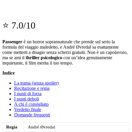
⭐ 7.0/10
Passenger
è un horror soprannaturale che prende sul serio la
formula del viaggio maledetto, e André Øvredal sa esattamente
come metterti a disagio senza scherzi gratuiti. Non è un capolavoro,
ma se ami il
thriller psicologico
con un’idea genuinamente
inquietante, il film merita il tuo tempo.
Indice
La trama (senza spoiler)
Recitazione e regia
I punti di forza
I punti deboli
A chi è consigliato
Verdetto finale
Domande frequenti
Regia
André Øvredal