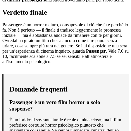
Verdetto finale
Passenger
è un horror maturo, consapevole di ciò che fa e perché lo
fa. Non è perfetto — il finale ti tradisce leggermente la promessa
iniziale — ma è abbastanza audace da rimanere con te per giorni.
Øvredal ha girato un film che sa ancora come fare paura senza
urlare, cosa sempre più rara nel genere. Se hai disposizione una sera
per un’esperienza di cinema inquieto, guarda
Passenger
. Vale 7.0 su
10, facilmente scalabile a 7.5 se sei sensibile all’atmosfera e
all’isolamento psicologico.
Domande frequenti
Passenger è un vero film horror o solo
suspense?
È un ibrido: il sovrannaturale è reale e minaccioso, ma il film
preferisce costruire horror psicologico piuttosto che
spaventare col sangue. Se cerchi jumpscare, rimarrai deluso.