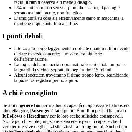
facili; il film ti osserva e ti mette a disagio.
I 94 minuti scorrono senza arpioni didascalici; il pacing è
serrato ma intelligente, non frenetico.
L’ambiguità su cosa sia effettivamente salito in macchina la
mantiene inquietante fino alla fine.
I punti deboli
Il terzo atto perde leggermente mordente quando il film decide
di dare risposte concrete; il mistero era più forte
dell’affermazione.
La logica della minaccia soprannaturale scricchiola un po’ se
la guardi da vicino, soprattutto negli ultimi 15 minuti.
Alcuni spettatori troveranno il ritmo troppo lento, scambiando
la pazienza registica per noia pura.
A chi è consigliato
Se ami il
genere horror
ma hai la capacità di apprezzare l’atmosfera
più della gore,
Passenger
è fatto per te. È un film per chi ha amato
It Follows
o
Hereditary
per le loro scelte stilistiche consapevoli.
Non è per chi vuole jumpscare e viscere; è per chi capisce che il
vero terrore vive negli spazi silenziosi tra i fotogrammi. Anche i fan
di
thriller psicologici
sulla strada troveranno pane per i loro denti.