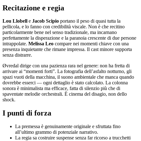
Recitazione e regia
Lou Llobell
e
Jacob Scipio
portano il peso di quasi tutta la
pellicola, e lo fanno con credibilità viscale. Non è che recitino
particolarmente bene nel senso tradizionale, ma incarnano
perfettamente la disperazione e la paranoia crescente di due persone
intrappolate.
Melissa Leo
compare nei momenti chiave con una
presenza inquietante che rimane impressa. Il cast minore supporta
senza distrarre.
Øvredal dirige con una pazienza rara nel genere: non ha fretta di
arrivare ai “momenti forti”. La fotografia dell’asfalto notturno, gli
spazi vuoti della macchina, il suono ambientale che manca quando
dovrebbe esserci — ogni dettaglio è stato calcolato. La colonna
sonora è minimalista ma efficace, fatta di silenzio più che di
spaventate melodie orchestrali. È cinema del disagio, non dello
shock.
I punti di forza
La premessa è genuinamente originale e sfruttata fino
all’ultimo grammo di potenziale narrativo.
La regia sa costruire suspense senza far ricorso a trucchetti