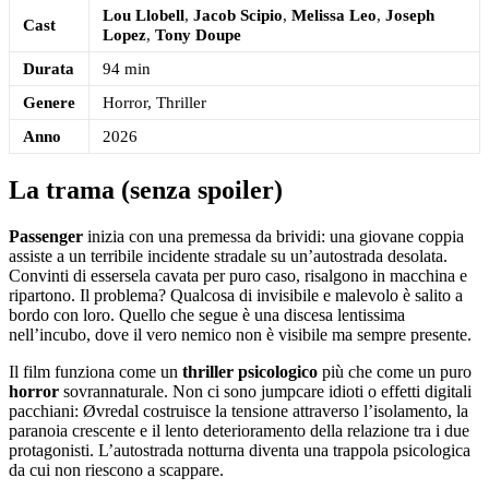
Lou Llobell
,
Jacob Scipio
,
Melissa Leo
,
Joseph
Cast
Lopez
,
Tony Doupe
Durata
94 min
Genere
Horror, Thriller
Anno
2026
La trama (senza spoiler)
Passenger
inizia con una premessa da brividi: una giovane coppia
assiste a un terribile incidente stradale su un’autostrada desolata.
Convinti di essersela cavata per puro caso, risalgono in macchina e
ripartono. Il problema? Qualcosa di invisibile e malevolo è salito a
bordo con loro. Quello che segue è una discesa lentissima
nell’incubo, dove il vero nemico non è visibile ma sempre presente.
Il film funziona come un
thriller psicologico
più che come un puro
horror
sovrannaturale. Non ci sono jumpcare idioti o effetti digitali
pacchiani: Øvredal costruisce la tensione attraverso l’isolamento, la
paranoia crescente e il lento deterioramento della relazione tra i due
protagonisti. L’autostrada notturna diventa una trappola psicologica
da cui non riescono a scappare.