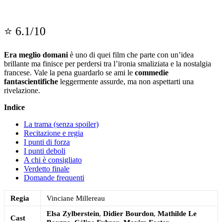
⭐ 6.1/10
Era meglio domani
è uno di quei film che parte con un’idea
brillante ma finisce per perdersi tra l’ironia smaliziata e la nostalgia
francese. Vale la pena guardarlo se ami le
commedie
fantascientifiche
leggermente assurde, ma non aspettarti una
rivelazione.
Indice
La trama (senza spoiler)
Recitazione e regia
I punti di forza
I punti deboli
A chi è consigliato
Verdetto finale
Domande frequenti
Regia
Vinciane Millereau
Elsa Zylberstein
,
Didier Bourdon
,
Mathilde Le
Cast