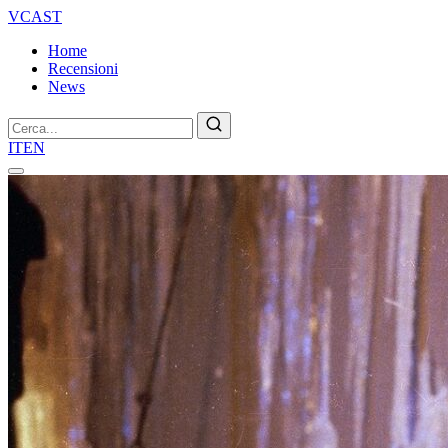
VCAST
Home
Recensioni
News
Cerca
IT
EN