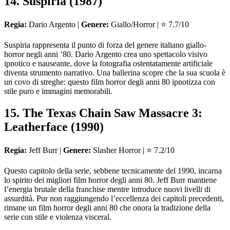
14. Suspiria (1987)
Regia:
Dario Argento |
Genere:
Giallo/Horror | ⭐ 7.7/10
Suspiria rappresenta il punto di forza del genere italiano giallo-
horror negli anni ’80. Dario Argento crea uno spettacolo visivo
ipnotico e nauseante, dove la fotografia ostentatamente artificiale
diventa strumento narrativo. Una ballerina scopre che la sua scuola è
un covo di streghe: questo film horror degli anni 80 ipnotizza con
stile puro e immagini memorabili.
15. The Texas Chain Saw Massacre 3:
Leatherface (1990)
Regia:
Jeff Burr |
Genere:
Slasher Horror | ⭐ 7.2/10
Questo capitolo della serie, sebbene tecnicamente del 1990, incarna
lo spirito dei migliori film horror degli anni 80. Jeff Burr mantiene
l’energia brutale della franchise mentre introduce nuovi livelli di
assurdità. Pur non raggiungendo l’eccellenza dei capitoli precedenti,
rimane un film horror degli anni 80 che onora la tradizione della
serie con stile e violenza visceral.