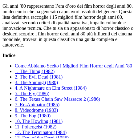
Gli anni ’80 rappresentano l’era d’oro dei film horror degli anni 80,
un decennio che ha generato capolavori assoluti del genere. Questa
lista definitiva raccoglie i 15 migliori film horror degli anni 80,
analizzati secondo criteri di qualità narrativa, impatto culturale e
innovazione tecnica. Che tu sia un appassionato di horror classico o
desideri scoprire i film horror degli anni 80 più influenti del cinema
mondiale, troverai in questa classifica una guida completa e
autorevole.
Indice
Come Abbiamo Scelto i Migliori Film Horror degli Anni ’80
1. The Thing (1982)
2. The Evil Dead (1981)
3. The Shining (1980)
4. A Nightmare on Elm Street (1984)
5. The Fly (1986)
6. The Texas Chain Saw Massacre 2 (1986)
7. Re-Animator (1985)
8. Videodrome (1983)
9. The Fog (1980)
10. The Howling (1981)
11. Poltergeist (1982)
12. The Terminator (1984)
13. Day of the Dead (1985)