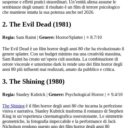
suspense e effetti pratici straordinari. Un’entità aliena assume le
sembianze degli umani: il risultato è un film di terrore psicologico
che mantiene intatta la sua potenza anche nel 2026.
2. The Evil Dead (1981)
Regia:
Sam Raimi |
Genere:
Horror/Splatter | ⭐ 8.7/10
The Evil Dead è un film horror degli anni 80 che ha rivoluzionato il
genere splatter. Con un budget minimo ma una creatività massima,
Sam Raimi ha creato un’opera cult assoluta. La combinazione di
orrore viscerale e umorismo dark lo rende uno dei film horror degli
anni 80 più influenti mai realizzati, amato da pubblico e critica.
3. The Shining (1980)
Regia:
Stanley Kubrick |
Genere:
Psychological Horror | ⭐ 9.4/10
The Shining
è il film horror degli anni 80 che incarna la perfezione
visiva e narrativa. Stanley Kubrick trasforma il romanzo di Stephen
King in un’esperienza cinematografica ossessionante. Le simmetrie
geometriche, la fotografia impeccabile e la performance di Jack
Nicholson rendono questo uno dei film horror degli anni 80