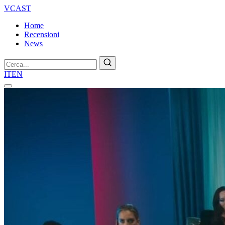
VCAST
Home
Recensioni
News
Cerca
IT
EN