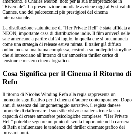
americano, e Charles Melton, noto per la sua interpretazione in
“Riverdale”. La presentazione mondiale avviene oggi al Festival di
Cannes, uno dei palcoscenici più prestigiosi del cinema
internazionale.
La distribuzione statunitense di “Her Private Hell” è stata affidata a
NEON, importante casa di distribuzione indie. Il film arriverà nelle
sale americane a partire dal 24 luglio, in quella che si preannuncia
come una strategia di release estiva mirata. Il trailer già diffuso
online mostra una trama complessa, costruita su molteplici storyline
che si intrecciano all’interno di un’atmosfera thriller carica di
tensione e mistero cinematografico.
Cosa Significa per il Cinema il Ritorno di
Refn
Il ritorno di Nicolas Winding Refn alla regia rappresenta un
momento significativo per il cinema d’autore contemporaneo. Dopo
anni di assenza dal lungometraggio narrativo, il regista danese
promette di riaffermare il suo stile visivo caratteristico e la sua
capacità di creare atmosfere psicologiche complesse. “Her Private
Hell” potrebbe segnare un punto di svolta importante nella carriera
di Refn e influenzare le tendenze del thriller cinematografico dei
prossimi anni.