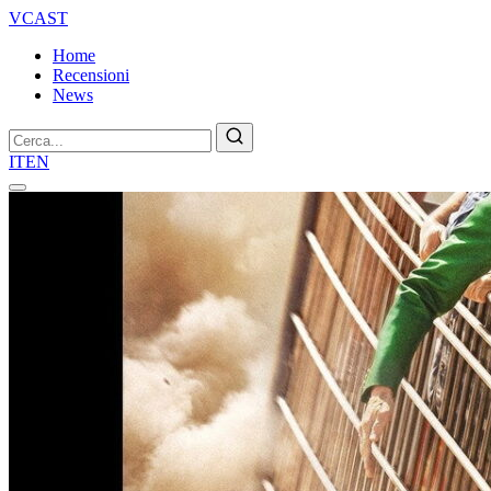
VCAST
Home
Recensioni
News
Cerca
IT
EN