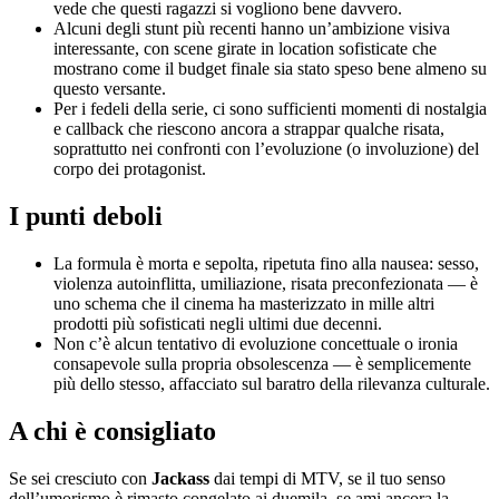
vede che questi ragazzi si vogliono bene davvero.
Alcuni degli stunt più recenti hanno un’ambizione visiva
interessante, con scene girate in location sofisticate che
mostrano come il budget finale sia stato speso bene almeno su
questo versante.
Per i fedeli della serie, ci sono sufficienti momenti di nostalgia
e callback che riescono ancora a strappar qualche risata,
soprattutto nei confronti con l’evoluzione (o involuzione) del
corpo dei protagonist.
I punti deboli
La formula è morta e sepolta, ripetuta fino alla nausea: sesso,
violenza autoinflitta, umiliazione, risata preconfezionata — è
uno schema che il cinema ha masterizzato in mille altri
prodotti più sofisticati negli ultimi due decenni.
Non c’è alcun tentativo di evoluzione concettuale o ironia
consapevole sulla propria obsolescenza — è semplicemente
più dello stesso, affacciato sul baratro della rilevanza culturale.
A chi è consigliato
Se sei cresciuto con
Jackass
dai tempi di MTV, se il tuo senso
dell’umorismo è rimasto congelato ai duemila, se ami ancora la