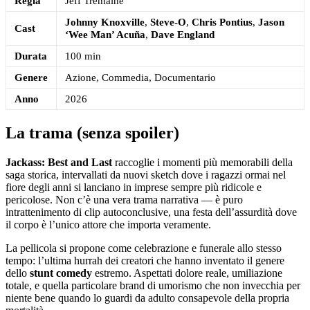
Regia
Jeff Tremaine
Johnny Knoxville
,
Steve-O
,
Chris Pontius
,
Jason
Cast
‘Wee Man’ Acuña
,
Dave England
Durata
100 min
Genere
Azione, Commedia, Documentario
Anno
2026
La trama (senza spoiler)
Jackass: Best and Last
raccoglie i momenti più memorabili della
saga storica, intervallati da nuovi sketch dove i ragazzi ormai nel
fiore degli anni si lanciano in imprese sempre più ridicole e
pericolose. Non c’è una vera trama narrativa — è puro
intrattenimento di clip autoconclusive, una festa dell’assurdità dove
il corpo è l’unico attore che importa veramente.
La pellicola si propone come celebrazione e funerale allo stesso
tempo: l’ultima hurrah dei creatori che hanno inventato il genere
dello
stunt comedy
estremo. Aspettati dolore reale, umiliazione
totale, e quella particolare brand di umorismo che non invecchia per
niente bene quando lo guardi da adulto consapevole della propria