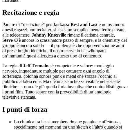
mortalità.
Recitazione e regia
Parlare di “recitazione” per
Jackass: Best and Last
è un ossimoro:
questi ragazzi non recitano, si lasciano semplicemente ferire davanti
alle telecamere.
Johnny Knoxville
rimane il carisma centrale,
Steve-O
è ancora lo scassinatore pazzo di sempre, e la chemistry del
gruppo è ancora solida — il problema è che dopo venticinque anni
di prese in giro identiche, il nostro cervello ha sviluppato
un’immunità quasi allergica a questo tipo di contenuto.
La regia di
Jeff Tremaine
è competente e veloce: montaggio
nervoso, inquadrature multiple per catturare ogni angolo di
sofferenza, colonna sonora punk e metal che strizza l’occhio al
pubblico adolescente. Ma c’è una stanchezza visibile nelle scelte
filmiche — non c’è più quella furia inventiva che contraddistingueva
i primi film. Tutto scorre con la prevedibilità di un’antologia
televisiva stancata.
I punti di forza
La chimica tra i cast members rimane genuina e affettuosa,
specialmente nei momenti tra uno sketch e l’altro quando si