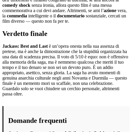
comedy shock
senza ironia, allora questo film è una messa
commemorativa a cui devi andare. Altrimenti, se ami l’
azione
vera,
la
commedia
intelligente o il
documentario
sostanziale, cercati un
film diverso — questo non fa per te.
Verdetto finale
Jackass: Best and Last
è un’opera onesta nella sua assenza di
pretese, ma è anche la dimostrazione che la stupidità organizzata ha
una data di scadenza precisa. Il voto di 5/10 è equo: non è offensivo
alla memoria della saga, ma è nemmeno qualcosa che meriti il tuo
tempo e il tuo denaro se non sei un devoto puro. È un addio
appropriato, asettico, senza gloria. La saga ha avuto momenti di
genuina anarchia culturale negli anni Novanta e Duemila — questo
finale è un memento mori su scaffale, non una celebrazione.
Guardalo solo se vuoi chiudere un cerchio personale, altrimenti
passa oltre.
Domande frequenti