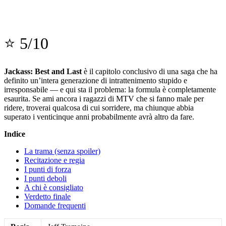
⭐ 5/10
Jackass: Best and Last
è il capitolo conclusivo di una saga che ha
definito un’intera generazione di intrattenimento stupido e
irresponsabile — e qui sta il problema: la formula è completamente
esaurita. Se ami ancora i ragazzi di MTV che si fanno male per
ridere, troverai qualcosa di cui sorridere, ma chiunque abbia
superato i venticinque anni probabilmente avrà altro da fare.
Indice
La trama (senza spoiler)
Recitazione e regia
I punti di forza
I punti deboli
A chi è consigliato
Verdetto finale
Domande frequenti