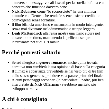
attraverso i messaggi vocali lasciati per la sorella defunta è un
concetto che funziona davvero bene.
Nick Robinson
come “lo sconosciuto” ha una chimica
naturale con Deutch che rende le scene insieme credibili e
coinvolgenti senza forzature.
Il film bilancia umorismo e melanconia in modo intelligente,
senza mai diventare melodrammatico o troppo leggero.
Leah McKendrick
alla regia mostra una mano sicura nel
dosare tono e ritmo, mantenendo la pellicola sempre
interessante nei suoi 119 minuti.
Perché potresti saltarlo
Se sei allergico al
genere romance
, anche qui la trovata
narrativa non cambierà la tua opinione di base sulla categoria.
Il climax è abbastanza prevedibile se hai visto più di tre film
dello stesso genere: saprai dove va a parare prima del finale.
Alcuni personaggi secondari (in particolare il padre, pur ben
interpretato da
Nick Offerman
) avrebbero meritato più
sviluppo narrativo.
A chi è consigliato