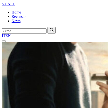
VCAST
Home
Recensioni
News
Cerca
IT
EN