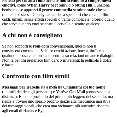
Perfetto per chi ama
romance che non scendono a compromessi
emotivi
, come
When Harry Met Sally
o
Notting Hill
. Funziona
benissimo se apprezzi il genere
commedia sentimentale
che sa
ridere di sé stessa. Consigliato anche a spettatori che cercano film
caldi, umani, senza effetti speciali o trame complicate: proprio quello
che serve quando vuoi staccare il cervello e sentire qualcosa.
A chi non è consigliato
Se non sopporti le
rom-com
convenzionali, questo non ti
convincerà comunque. Salta se cerchi azione, horror, thriller o
qualunque cosa che non sia incentrata su relazioni umane e dialoghi.
Non fa per chi preferisce film dark o irriverenti: la pellicola è dolce,
e basta.
Confronto con film simili
Messaggi per Isabelle
sta a metà tra
Chiamami col tuo nome
(intimità dei dettagli personali) e
You’ve Got Mail
(connessione a
distanza). È meno profondo del primo, più leggero del secondo, ma
riesce a trovare uno spazio proprio grazie alla meccanica narrativa
dei messaggi vocali, che crea una vicinanza più autentica rispetto
agli email di Hanks e Ryan.