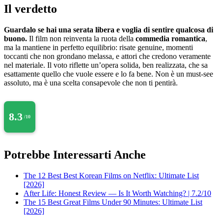
Il verdetto
Guardalo se hai una serata libera e voglia di sentire qualcosa di
buono.
Il film non reinventa la ruota della
commedia romantica
,
ma la mantiene in perfetto equilibrio: risate genuine, momenti
toccanti che non grondano melassa, e attori che credono veramente
nel materiale. Il voto riflette un’opera solida, ben realizzata, che sa
esattamente quello che vuole essere e lo fa bene. Non è un must-see
assoluto, ma è una scelta consapevole che non ti pentirà.
8.3
/10
Potrebbe Interessarti Anche
The 12 Best Best Korean Films on Netflix: Ultimate List
[2026]
After Life: Honest Review — Is It Worth Watching? | 7.2/10
The 15 Best Great Films Under 90 Minutes: Ultimate List
[2026]