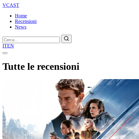
VCAST
Home
Recensioni
News
Cerca
IT
EN
Tutte le recensioni