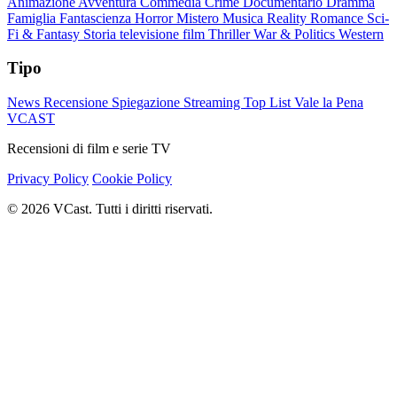
Animazione
Avventura
Commedia
Crime
Documentario
Dramma
Famiglia
Fantascienza
Horror
Mistero
Musica
Reality
Romance
Sci-
Fi & Fantasy
Storia
televisione film
Thriller
War & Politics
Western
Tipo
News
Recensione
Spiegazione
Streaming
Top List
Vale la Pena
VCAST
Recensioni di film e serie TV
Privacy Policy
Cookie Policy
© 2026 VCast. Tutti i diritti riservati.