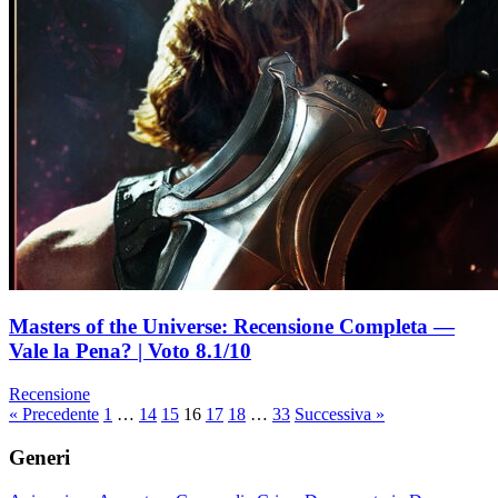
Masters of the Universe: Recensione Completa —
Vale la Pena? | Voto 8.1/10
Recensione
Paginazione
« Precedente
1
…
14
15
16
17
18
…
33
Successiva »
degli
Generi
articoli