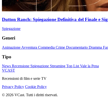
Dutton Ranch: Spiegazione Definitiva del Finale e Sig
Spiegazione
Generi
Animazione
Avventura
Commedia
Crime
Documentario
Dramma
Fa
Tipo
News
Recensione
Spiegazione
Streaming
Top List
Vale la Pena
VCAST
Recensioni di film e serie TV
Privacy Policy
Cookie Policy
© 2026 VCast. Tutti i diritti riservati.