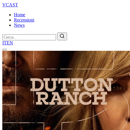
VCAST
Home
Recensioni
News
Cerca
IT
EN