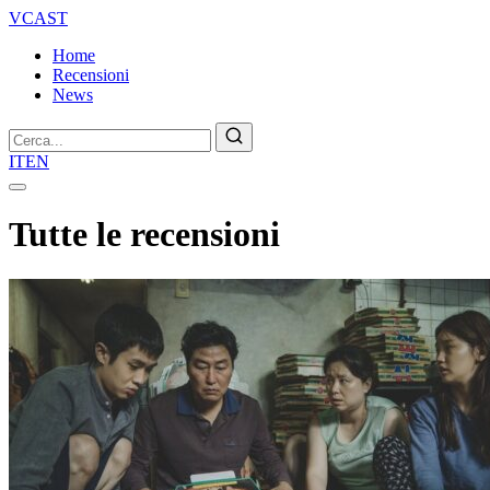
VCAST
Home
Recensioni
News
Cerca
IT
EN
Tutte le recensioni