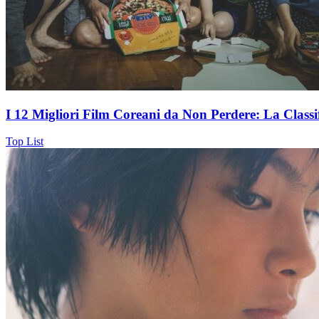
I 12 Migliori Film Coreani da Non Perdere: La Classif
Top List