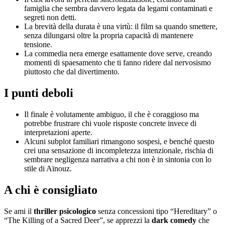
famiglia che sembra davvero legata da legami contaminati e
segreti non detti.
La brevità della durata è una virtù: il film sa quando smettere,
senza dilungarsi oltre la propria capacità di mantenere
tensione.
La commedia nera emerge esattamente dove serve, creando
momenti di spaesamento che ti fanno ridere dal nervosismo
piuttosto che dal divertimento.
I punti deboli
Il finale è volutamente ambiguo, il che è coraggioso ma
potrebbe frustrare chi vuole risposte concrete invece di
interpretazioni aperte.
Alcuni subplot familiari rimangono sospesi, e benché questo
crei una sensazione di incompletezza intenzionale, rischia di
sembrare negligenza narrativa a chi non è in sintonia con lo
stile di Aïnouz.
A chi è consigliato
Se ami il
thriller psicologico
senza concessioni tipo “Hereditary” o
“The Killing of a Sacred Deer”, se apprezzi la
dark comedy
che