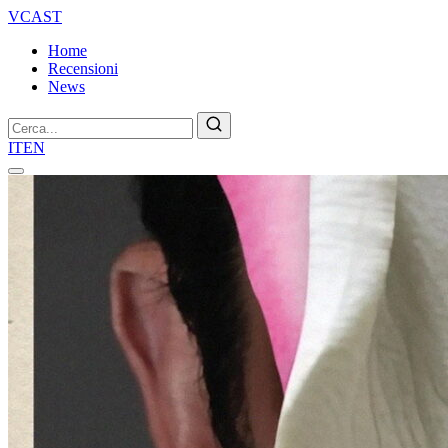
VCAST
Home
Recensioni
News
Cerca
IT
EN