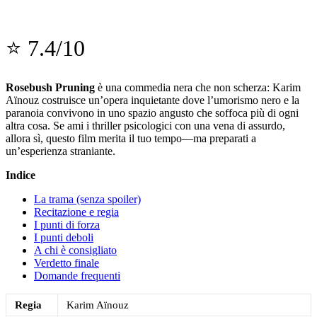
⭐ 7.4/10
Rosebush Pruning
è una commedia nera che non scherza: Karim
Aïnouz costruisce un’opera inquietante dove l’umorismo nero e la
paranoia convivono in uno spazio angusto che soffoca più di ogni
altra cosa. Se ami i thriller psicologici con una vena di assurdo,
allora sì, questo film merita il tuo tempo—ma preparati a
un’esperienza straniante.
Indice
La trama (senza spoiler)
Recitazione e regia
I punti di forza
I punti deboli
A chi è consigliato
Verdetto finale
Domande frequenti
Regia
Karim Aïnouz