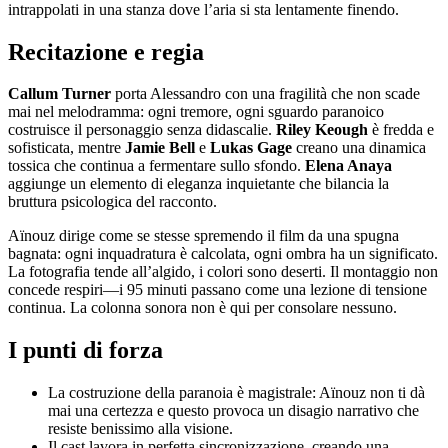
intrappolati in una stanza dove l’aria si sta lentamente finendo.
Recitazione e regia
Callum Turner
porta Alessandro con una fragilità che non scade
mai nel melodramma: ogni tremore, ogni sguardo paranoico
costruisce il personaggio senza didascalie.
Riley Keough
è fredda e
sofisticata, mentre
Jamie Bell
e
Lukas Gage
creano una dinamica
tossica che continua a fermentare sullo sfondo.
Elena Anaya
aggiunge un elemento di eleganza inquietante che bilancia la
bruttura psicologica del racconto.
Aïnouz dirige come se stesse spremendo il film da una spugna
bagnata: ogni inquadratura è calcolata, ogni ombra ha un significato.
La fotografia tende all’algido, i colori sono deserti. Il montaggio non
concede respiri—i 95 minuti passano come una lezione di tensione
continua. La colonna sonora non è qui per consolare nessuno.
I punti di forza
La costruzione della paranoia è magistrale: Aïnouz non ti dà
mai una certezza e questo provoca un disagio narrativo che
resiste benissimo alla visione.
Il cast lavora in perfetta sincronizzazione, creando una