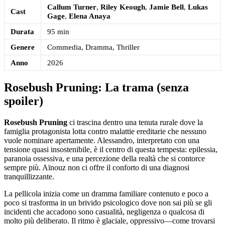
Callum Turner
,
Riley Keough
,
Jamie Bell
,
Lukas
Cast
Gage
,
Elena Anaya
Durata
95 min
Genere
Commedia, Dramma, Thriller
Anno
2026
Rosebush Pruning: La trama (senza
spoiler)
Rosebush Pruning
ci trascina dentro una tenuta rurale dove la
famiglia protagonista lotta contro malattie ereditarie che nessuno
vuole nominare apertamente. Alessandro, interpretato con una
tensione quasi insostenibile, è il centro di questa tempesta: epilessia,
paranoia ossessiva, e una percezione della realtà che si contorce
sempre più. Aïnouz non ci offre il conforto di una diagnosi
tranquillizzante.
La pellicola inizia come un dramma familiare contenuto e poco a
poco si trasforma in un brivido psicologico dove non sai più se gli
incidenti che accadono sono casualità, negligenza o qualcosa di
molto più deliberato. Il ritmo è glaciale, oppressivo—come trovarsi