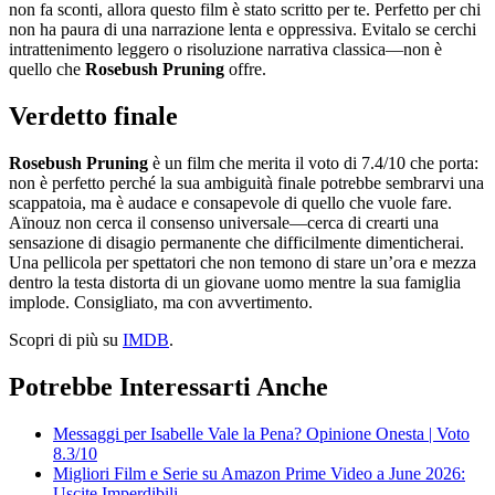
non fa sconti, allora questo film è stato scritto per te. Perfetto per chi
non ha paura di una narrazione lenta e oppressiva. Evitalo se cerchi
intrattenimento leggero o risoluzione narrativa classica—non è
quello che
Rosebush Pruning
offre.
Verdetto finale
Rosebush Pruning
è un film che merita il voto di 7.4/10 che porta:
non è perfetto perché la sua ambiguità finale potrebbe sembrarvi una
scappatoia, ma è audace e consapevole di quello che vuole fare.
Aïnouz non cerca il consenso universale—cerca di crearti una
sensazione di disagio permanente che difficilmente dimenticherai.
Una pellicola per spettatori che non temono di stare un’ora e mezza
dentro la testa distorta di un giovane uomo mentre la sua famiglia
implode. Consigliato, ma con avvertimento.
Scopri di più su
IMDB
.
Potrebbe Interessarti Anche
Messaggi per Isabelle Vale la Pena? Opinione Onesta | Voto
8.3/10
Migliori Film e Serie su Amazon Prime Video a June 2026:
Uscite Imperdibili