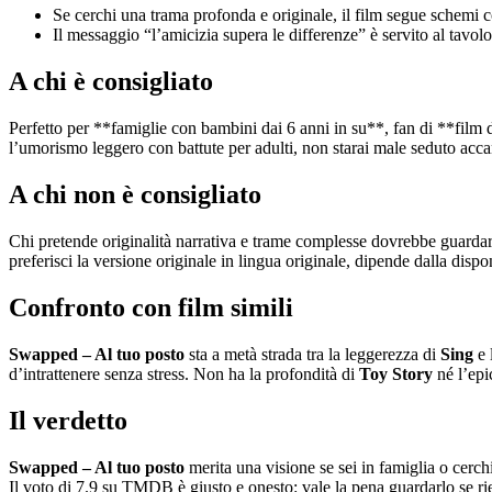
Se cerchi una trama profonda e originale, il film segue schemi c
Il messaggio “l’amicizia supera le differenze” è servito al tavolo 
A chi è consigliato
Perfetto per **famiglie con bambini dai 6 anni in su**, fan di **fil
l’umorismo leggero con battute per adulti, non starai male seduto accan
A chi non è consigliato
Chi pretende originalità narrativa e trame complesse dovrebbe guardare
preferisci la versione originale in lingua originale, dipende dalla dispon
Confronto con film simili
Swapped – Al tuo posto
sta a metà strada tra la leggerezza di
Sing
e 
d’intrattenere senza stress. Non ha la profondità di
Toy Story
né l’epi
Il verdetto
Swapped – Al tuo posto
merita una visione se sei in famiglia o cerc
Il voto di 7.9 su TMDB è giusto e onesto: vale la pena guardarlo se r