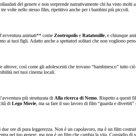
ollaudati del genere e non sorprende narrativamente chi ha visto molti 
tre volte nello stesso film, ripetitivo anche per i bambini più piccoli.
m d’avventura animati** come
Zootropolis
e
Ratatouille
, e chiunque ami
to ai tuoi figli. Adatto anche a spettatori solitari che non vogliono pen
 altrove, così come gli adolescenti che trovano “bambinesco” tutto ciò ch
ibilità nei tuoi cinema locali.
l’avventura più strutturata di
Alla ricerca di Nemo
. Rispetto a questi f
cità di
Lego Movie
, ma sa fare il suo lavoro di film “guarda e divertiti”
hi due ore di pura leggerezza. Non è un capolavoro, ma è un film costrui
ientra nel tuo genere, ma non è un film che cambia la vita. Consiglio di