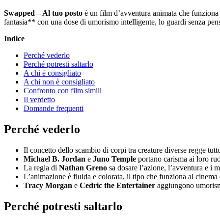
Swapped – Al tuo posto
è un film d’avventura animata che funziona 
fantasia** con una dose di umorismo intelligente, lo guardi senza pens
Indice
Perché vederlo
Perché potresti saltarlo
A chi è consigliato
A chi non è consigliato
Confronto con film simili
Il verdetto
Domande frequenti
Perché vederlo
Il concetto dello scambio di corpi tra creature diverse regge tutt
Michael B. Jordan
e
Juno Temple
portano carisma ai loro ruo
La regia di
Nathan Greno
sa dosare l’azione, l’avventura e i 
L’animazione è fluida e colorata, il tipo che funziona al cinem
Tracy Morgan
e
Cedric the Entertainer
aggiungono umorismo 
Perché potresti saltarlo