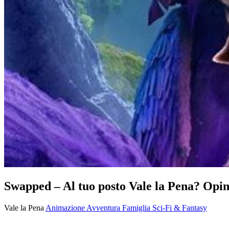
Swapped – Al tuo posto Vale la Pena? Opin
Vale la Pena
Animazione
Avventura
Famiglia
Sci-Fi & Fantasy