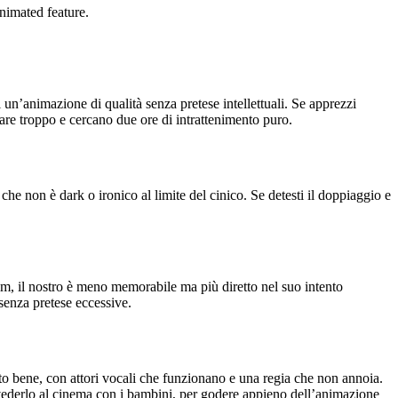
animated feature.
 un’animazione di qualità senza pretese intellettuali. Se apprezzi
sare troppo e cercano due ore di intrattenimento puro.
e non è dark o ironico al limite del cinico. Se detesti il doppiaggio e
ilm, il nostro è meno memorabile ma più diretto nel suo intento
 senza pretese eccessive.
to bene, con attori vocali che funzionano e una regia che non annoia.
 vederlo al cinema con i bambini, per godere appieno dell’animazione