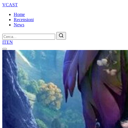
VCAST
Home
Recensioni
News
Cerca
IT
EN