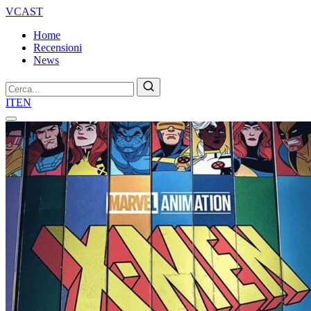
VCAST
Home
Recensioni
News
Cerca
IT
EN