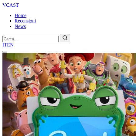
VCAST
Home
Recensioni
News
Cerca
IT
EN