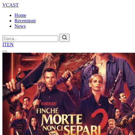
VCAST
Home
Recensioni
News
Cerca
IT
EN