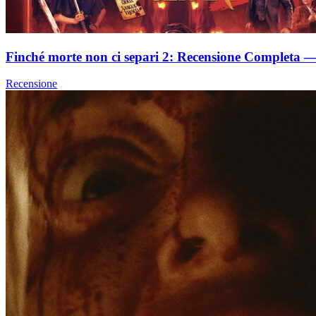
Finché morte non ci separi 2: Recensione Completa — 
Recensione